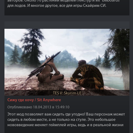
авторов. Около 70 растений моделей\текстур и их "billboards"
для лодов. И многое другое, все для игры Скайрим СИ.
TES V: Skyrim LE
Сижу где хочу / Sit Anywhere
Опубликовано 18.04.2013 в 15:49:10
Этот мод позволяет вам сидеть где угодно! Ваш персонаж может
сидеть в любом месте, а не только на стуле. Это небольшое
нововведение меняет геймплей игры, ведь и в реальной жизни
вас никто не ограничивает в местах где можно присесть.