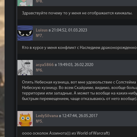
№8
,
Здравствуйте почему то у меня не отображается кинжалы.
Luisus
в 21:04:52, 01.03.2023
№7
,
Кто в курсе у меня конфликт с Наследием драконорожденно
asya5866
в 19:49:03, 26.02.2020
№6
,
Опять Небесная кузница, вот мне удовольствие с Солстейма
Небесную кузницу. Во всем Скайриме, видимо, вообще больш
территории или западные. А может ты вообще на каких-нибуд
быстрым перемещением, чаще отказываюсь от него вообще). 
LedySilvana
в 12:47:44, 26.05.2017
№5
,
оооо осколок Аззинота))) из World of Warcraft)