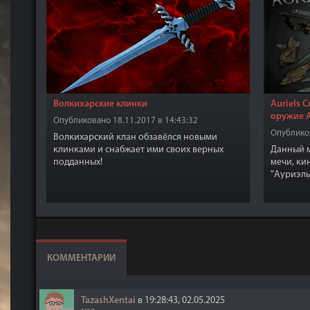
Волкихарские клинки
Auriels 
оружие 
Опубликовано 18.11.2017 в 14:43:32
Опубликов
Волкихарский клан обзавёлся новыми
клинками и снабжает ими своих верных
Данный м
подданных!
мечи, ки
"Ауриэль
"Наследи
возле хр
Для того
доступно
соответс
В сундук
КОММЕНТАРИИ
а стрелы
в кузнице
TazashXentai
в 19:28:43, 02.05.2025