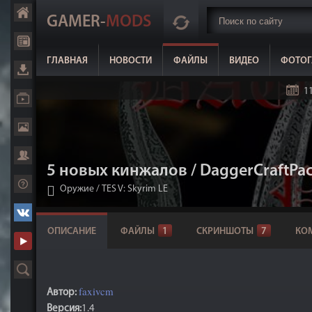
GAMER-
MODS
ГЛАВНАЯ
НОВОСТИ
ФАЙЛЫ
ВИДЕО
ФОТОГ
11
5 новых кинжалов / DaggerCraftPa
Оружие
/
TES V: Skyrim LE
ОПИСАНИЕ
ФАЙЛЫ
1
СКРИНШОТЫ
7
КО
faxivcm
Автор:
Версия:
1.4