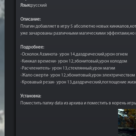
Язык:
русский
Описание:
Плагин добавляет в игру 5 абсолютно новых кинжалов,ко
уже зачарованы различными магическими эффектами,но вы
Подробнее:
-Осколок Аззинота- урон 14,даэдрический,урон огнем
-Кинжал времени- урон 12,эбонитовый,урон холодом
-Расчленитель- урон 13,стеклянный,урон магии
-Жало смерти- урон 12,эбонитовый,урон электричеством
-Кровавый резак- урон 13,даэдрический,поглощение жиз
Установка:
Поместить папку data из архива и поместить в корень игр