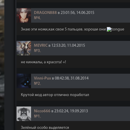
DRAGON888
в 23:01:56, 14.06.2015
№4
,
Знаю эти ножи,как свои 5 пальцев. хороши они
MEVRIC
в 12:53:20, 11.04.2015
№3
,
не кинжалы, а красота! +!
Vinni-Pux
в 08:42:38, 31.08.2014
№2
,
Крутой мод автор отлично поработал
Nicco666
в 23:02:24, 19.09.2013
№1
,
Зелёный особо выделяется