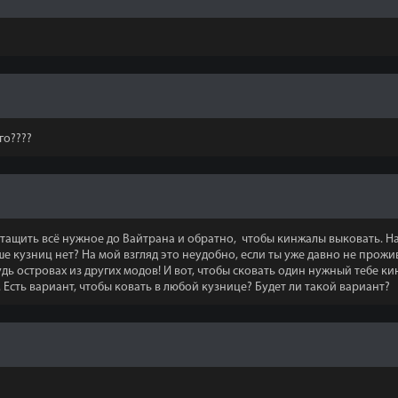
го????
 тащить всё нужное до Вайтрана и обратно, чтобы кинжалы выковать. Н
е кузниц нет? На мой взгляд это неудобно, если ты уже давно не прож
ь островах из других модов! И вот, чтобы сковать один нужный тебе ки
Есть вариант, чтобы ковать в любой кузнице? Будет ли такой вариант?