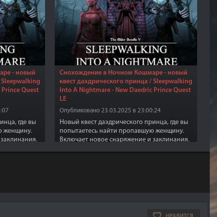
ре - новый
Снохождение в Ночном Кошмаре - новый
 Sleepwalking
квест даэдрического принца / Sleepwalking
 Prince Quest
Into A Nightmare - New Daedric Prince Quest
LE
:07
Опубликовано 23.03.2025 в 23:00:24
инца, где вы
Новый квест даэдрического принца, где вы
ю женщину.
попытаетесь найти пропавшую женщину.
 заклинания.
Включает новое снаряжение и заклинания.
НРАВИТСЯ