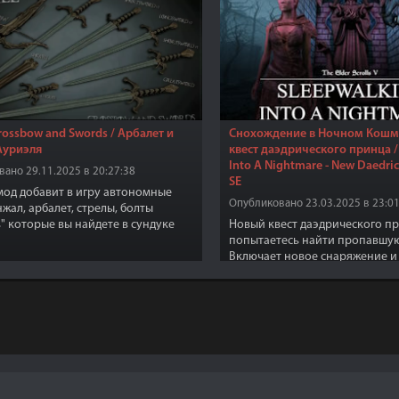
Crossbow and Swords / Арбалет и
Снохождение в Ночном Кошма
Ауриэля
квест даэдрического принца /
Into A Nightmare - New Daedric
ано 29.11.2025 в 20:27:38
SE
од добавит в игру автономные
Опубликовано 23.03.2025 в 23:01
нжал, арбалет, стрелы, болты
" которые вы найдете в сундуке
Новый квест даэдрического пр
е Ауриэль, возле статуи "Ауриэль"
попытаетесь найти пропавшу
ама в локации "Забытая долина".
Включает новое снаряжение и
 чтобы все это добро стало
, вы должны выполнить
твующий квест из DLC Dawnguard.
е находятся мечи, кинжал, арбалет,
 и болты вы уже можете изготовить
 в разделе "Разное".