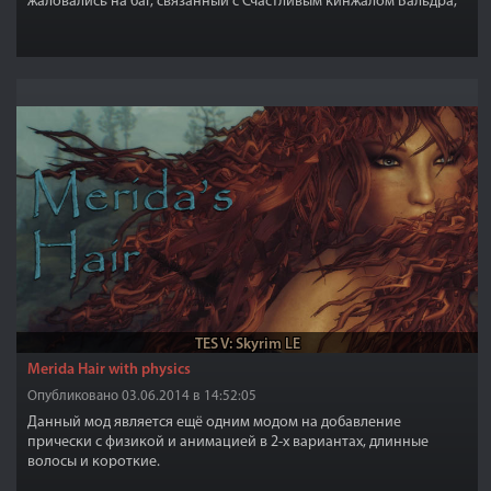
жаловались на баг, связанный с Счастливым кинжалом Вальдра,
который есть в моде Unique Uniques, баг связан с некорректно
отображающимся кинжалом, то есть с самой формой кинжала.
Автор данного фикса сделал исправление касающееся только
кинжала Вальдра.
TES V: Skyrim LE
Merida Hair with physics
Опубликовано 03.06.2014 в 14:52:05
Данный мод является ещё одним модом на добавление
прически с физикой и анимацией в 2-х вариантах, длинные
волосы и короткие.