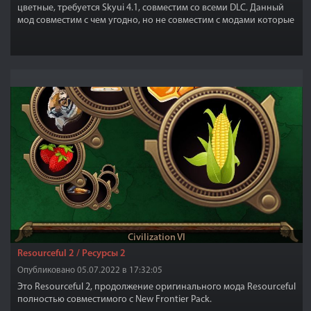
цветные, требуется Skyui 4.1, совместим со всеми DLC. Данный
мод совместим с чем угодно, но не совместим с модами которые
заменяют файл карты map.swf, в папке Data/interface, а также
совместим с модом "Лучшие дороги" и др. Все маркеры не очень
яркие и не тусклые, все в меру, а так же все маркеры имеют
цветовые оттенки, то есть присутствуют эффекты затенения
цвета.
Civilization VI
Resourceful 2 / Ресурсы 2
Опубликовано 05.07.2022 в 17:32:05
Это Resourceful 2, продолжение оригинального мода Resourceful
полностью совместимого с New Frontier Pack.