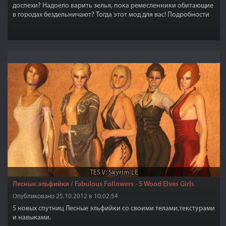
доспехи? Надоело варить зелья, пока ремесленники обитающие
в городах бездельничают? Тогда этот мод для вас! Подробности
внутри.
TES V: Skyrim LE
Лесные эльфийки / Fabulous Followers - 5 Wood Elves Girls
Опубликовано 25.10.2012 в 10:02:54
5 новых спутниц Лесные эльфийки со своими телами,текстурами
и навыками.