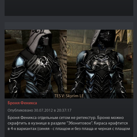
TES V: Skyrim LE
Броня Феникса
Опубликовано 30.07.2012 в 20:37:17
Броня Феникса отдельным сетом не ретекстур. Броню можно
скрафтить в кузнице в разделе "Эбонитовое". Кираса крафтится
в 4-х вариантах (синяя - с плащом и без плаща и черная с плащом
и без плаща.