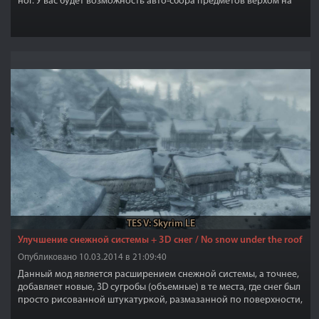
ног. У вас будет возможность авто-сбора предметов верхом на
лошади. Новая озвучка и анимация для вызова лошади и свист
для вызова лошадки.
TES V: Skyrim LE
Улучшение снежной системы + 3D снег / No snow under the roof
Опубликовано 10.03.2014 в 21:09:40
Данный мод является расширением снежной системы, а точнее,
добавляет новые, 3D сугробы (объемные) в те места, где снег был
просто рисованной штукатуркой, размазанной по поверхности,
и всему виной видимо была лень разработчиков Скайрима.