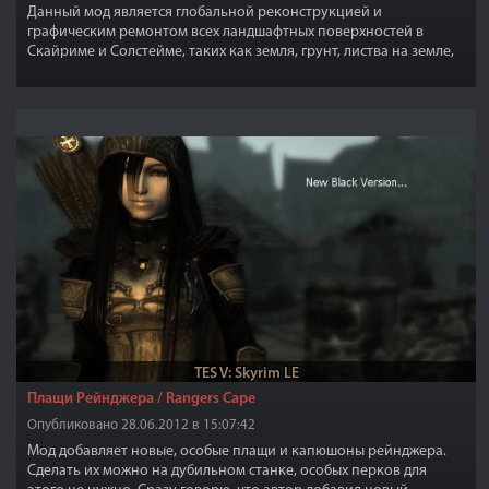
Данный мод является глобальной реконструкцией и
графическим ремонтом всех ландшафтных поверхностей в
Скайриме и Солстейме, таких как земля, грунт, листва на земле,
мелкая трава покрывающая землю, дороги, снег, грязь,
прибрежный песок и дно озёр, рек + аддон для DLC Dragonborn
TES V: Skyrim LE
Плащи Рейнджера / Rangers Cape
Опубликовано 28.06.2012 в 15:07:42
Мод добавляет новые, особые плащи и капюшоны рейнджера.
Сделать их можно на дубильном станке, особых перков для