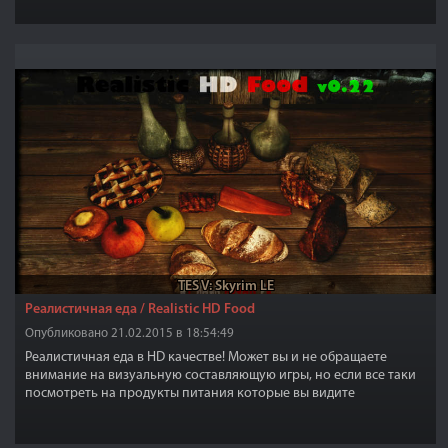
TES V: Skyrim LE
Реалистичная еда / Realistic HD Food
Опубликовано 21.02.2015 в 18:54:49
Реалистичная еда в HD качестве! Может вы и не обращаете
внимание на визуальную составляющую игры, но если все таки
посмотреть на продукты питания которые вы видите
практически в любом доме, тавернах, да и в своем же инвентаре,
то продукты питания имеют не очень то красивые текстуры, да,
по сути то и не замечаешь этого, но все таки...