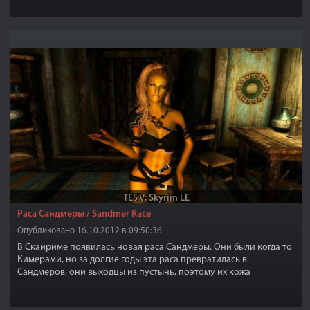
TES V: Skyrim LE
Раса Сандмеры / Sandmer Race
Опубликовано 16.10.2012 в 09:50:36
В Скайриме появилась новая раса Сандмеры. Они были когда то
Кимерами, но за долгие годы эта раса превратилась в
Сандмеров, они выходцы из пустынь, поэтому их кожа
золотистого цвета и от жаркого климата пустынь не совсем
похожа на человеческую. Их кожа покрылась трещинами и стала
жёлтой как песок, на лице и теле появились метки. В Скайрим