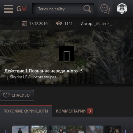
17.12.2016
1141
Автор:
_Materik_
Действие 1 Познание неведанного_5
Skyrim LE
/
Фотогаллерея
СПАСИБО
ПОХОЖИЕ СКРИНШОТЫ
КОММЕНТАРИИ
3