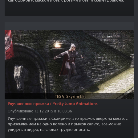
капюшонов (с маской и без, с рогами и без) и скелет дракона,
который можно одеть на персонажа(хвост и крылья). Броня
подходит для мужчин и женщин. Все это можно скрафтить в
кузнице.
TES V: Skyrim LE
Улучшенные прыжки / Pretty Jump Animations
Опубликовано 15.12.2015 в 10:03:36
Улучшенные прыжки в Скайриме, это прыжок вверх на месте, с
приземлением на одно колено и прыжок сальто, все можно
увидеть в видео, на словах трудно описать.