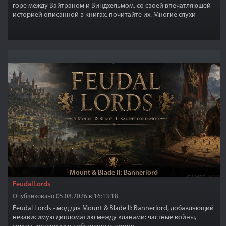
горе между Вайтраном и Виндхельмом, со своей впечатляющей
историей описанной в книгах, почитайте их. Многие слухи
утверждают, что первый владелец построил потайные комнаты,
чтобы спрятать сокровища,вы можете найдете их все? Но дело
не в потайных комнатах, а в величественности самого замка,
который достоин истинного довакина!
Mount & Blade II: Bannerlord
FeudalLords
Опубликовано 05.08.2026 в 16:13:18
Feudal Lords - мод для Mount & Blade II: Bannerlord, добавляющий
независимую дипломатию между кланами: частные войны,