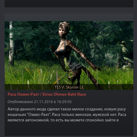
TES V: Skyrim LE
Раса Охмес-Рахт / Eiries Ohmes-Raht Race
Опубликовано 21.11.2016 в 16:29:50
Автор данного мода сделал такое милое создание, новую расу
кошачьих "Охмес-Рахт". Раса только женская, мужской нет. Раса
является автономной, то есть вы можете спокойно зайти в
настройки персонажа и как обычно сменить расу на "Охмес-
Рахт" и все, ваша героиня станет прелестной кошечкой.