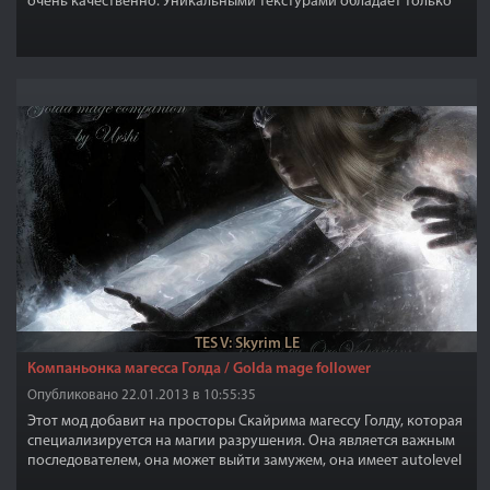
очень качественно. Уникальными текстурами обладает только
броня.Оружие использовано ванильное,немного изменённое.
TES V: Skyrim LE
Компаньонка магесса Голда / Golda mage follower
Опубликовано 22.01.2013 в 10:55:35
Этот мод добавит на просторы Скайрима магессу Голду, которая
специализируется на магии разрушения. Она является важным
последователем, она может выйти замужем, она имеет autolevel
до 80 и она имеет голос Лидии.