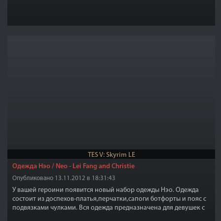
TES V: Skyrim LE
Одежда Нэо / Neo - Lei Fang and Christie
Опубликовано 13.11.2012 в 18:31:43
У вашей героини появится новый набор одежды Нэо. Одежда
состоит из доспехов-платья,перчатки,сапоги ботфорты и пояс с
подвязками чулками. Вся одежда предназначена для девушек с
телами CBBE.