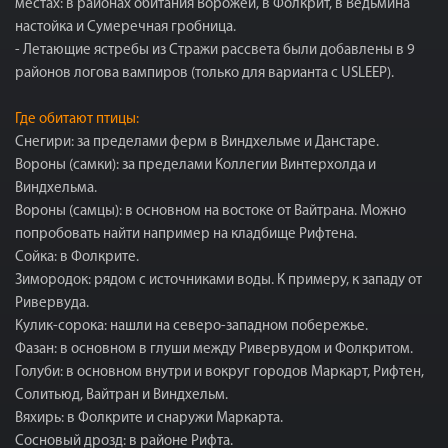
местах: в районах обитания Ворожей, в Фолкрит, в Ведьмина
настойка и Сумеречная гробница.
- Летающие ястребы из Стражи рассвета были добавлены в 9
районов логова вампиров (только для варианта с USLEEP).
Где обитают птицы:
Снегири: за пределами ферм в Виндхельме и Данстаре.
Вороны (самки): за пределами Коллегии Винтерхолда и
Виндхельма.
Вороны (самцы): в основном на востоке от Вайтрана. Можно
попробовать найти например на кладбище Рифтена.
Сойка: в Фолкрите.
Зимородок: рядом с источниками воды. К примеру, к западу от
Ривервуда.
Кулик-сорока: нашли на северо-западном побережье.
Фазан: в основном в глуши между Ривервудом и Фолкритом.
Голуби: в основном внутри и вокруг городов Маркарт, Рифтен,
Солитьюд, Вайтран и Виндхельм.
Вяхирь: в Фолкрите и снаружи Маркарта.
Сосновый дрозд: в районе Рифта.