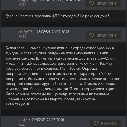
gogelmogel101
в 14:56:20, 18.02.2020
НРАВИТСЯ (1)
№48
,
Удалил. Жесткая просадка ФПС в городах ! Не рекомендую !
crafty77
в 18:08:36, 26.07.2018
НРАВИТСЯ (1)
№47
,
Белая сова — самая крупная птица из отряда совообразных в
тундре. Голова круглая, радужина глаз ярко-жёлтая. Самки
крупнее самцов. Длина тела самца может достигать 55—65 см,
масса — 2—2,5 кг, самки, соответственно, 70 см и 3 кг. Размах
крыльев составляет в среднем 142—166 см. Окраска
покровительственная: для взрослых птиц характерно белое
оперение с тёмными поперечными пестринами. Белое оперение
полярной совы маскирует её на фоне снега. У самок и молодых
птиц пестрин больше, чем у самцов. Птенцы коричневого цвета.
Клюв чёрный, почти до конца покрыт перьями-щетинками.
Оперение ног похоже на шерсть, образует «космы».
Хочу такую!!!!
kurih
в 12:55:07, 22.07.2018
НРАВИТСЯ
№46
,