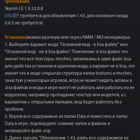
Требования:
Skyrim LE 1.9.32.0.8
USLEEP
(требуется для обновления 1.43, для основного мода
0.6.5 не требуется)
Установка:
(можно вручную или через NMM / MO менеджеры)
1. Выберите вариант мода "Основной мод - в bsa файле" или
"Основной мод - не в bsa файле". Пояснение: в bsa файле это
значит что все текстуры, meshes, запакованы в один файл .bsa
для удобства установки и удаления мода, а вариант не в bsa, это
значит что в моде открытая структура папок textures и meshes,
зачастую у некоторых игроков, игра не может видеть активы в
.bsa файлах и моды в игре могут не работать или работать но не
корректно, например пропадание текстур или моделей, а с
вариантом с открытыми папками, мод будет работать без
проблем.
2. Берем все содержимое из папки Data и поместить в папку
Data в игре, подтвердите слияние папок и файлов и
активируйте файл .esp.
3. Далее скачать "Обновление 1.43, взять все содержимое из