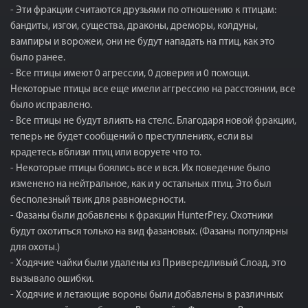
- Эти фракции считаются друзьями по отношению к птицам:
бандиты, изгои, существа, драконы, дреморы, колдуны,
вампиры и ворожеи, они не будут нападать на птиц, как это
было ранее.
- Все птицы имеют 0 агрессии, 0 доверия и 0 помощи.
Некоторые птицы все еще имели аггрессию на расстоянии, все
было исправлено.
- Все птицы не будут влиять на стелс. Благодаря новой фракции,
теперь не будет сообщений о преступлениях, если вы
крадетесь вблизи птиц или воруете что то.
- Некоторые птицы боялись все и вся. Их поведение было
изменено на нейтральное, как и у остальных птиц. Это был
бесполезный твик для равномерности.
- Фазаны были добавлены к фракции HunterPrey. Охотники
будут охотиться только на вид фазановых. (Фазаны популярны
для охоты.)
- Ходячие чайки были удалены из Привередливый Слоад, это
вызывало ошибки.
- Ходячие и летающие вороны были добавлены в различных