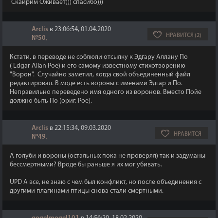
Скайрим Оживает))) спасибо)))
Arclis
в 23:06:54, 01.04.2020
НРАВИТСЯ (2)
№50
,
Кстати, в переводе не соблюли отсылку к Эдгару Аллану По
( Edgar Allan Poe) и его самому известному стихотворению
"Ворон". Случайно заметил, когда свой объединенный файл
редактировал. В моде есть вороны с именами Эдгар и По.
Неправильно переведено имя одного из воронов. Вместо Пойе
должно быть По (ориг. Poe).
Arclis
в 22:15:34, 09.03.2020
НРАВИТСЯ
№49
,
А голуби и вороны (остальных пока не проверял) так и задуманы
бессмертными? Вроде бы раньше я их мог убивать.
UPD А все, не знаю с чем был конфликт, но после объединения с
другими плагинами птицы снова стали смертными.