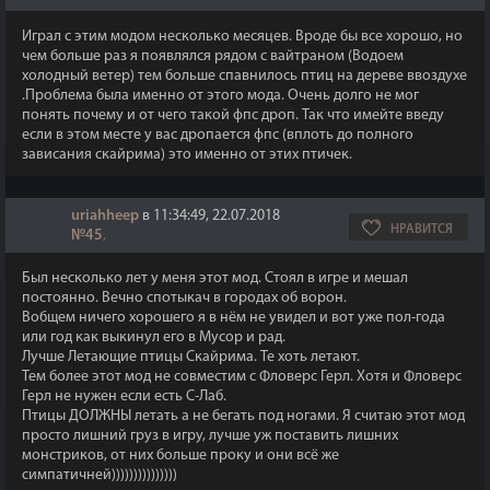
Играл с этим модом несколько месяцев. Вроде бы все хорошо, но
чем больше раз я появлялся рядом с вайтраном (Водоем
холодный ветер) тем больше спавнилось птиц на дереве ввоздухе
.Проблема была именно от этого мода. Очень долго не мог
понять почему и от чего такой фпс дроп. Так что имейте введу
если в этом месте у вас дропается фпс (вплоть до полного
зависания скайрима) это именно от этих птичек.
uriahheep
в 11:34:49, 22.07.2018
НРАВИТСЯ
№45
,
Был несколько лет у меня этот мод. Стоял в игре и мешал
постоянно. Вечно спотыкач в городах об ворон.
Вобщем ничего хорошего я в нём не увидел и вот уже пол-года
или год как выкинул его в Мусор и рад.
Лучше Летающие птицы Скайрима. Те хоть летают.
Тем более этот мод не совместим с Фловерс Герл. Хотя и Фловерс
Герл не нужен если есть С-Лаб.
Птицы ДОЛЖНЫ летать а не бегать под ногами. Я считаю этот мод
просто лишний груз в игру, лучше уж поставить лишних
монстриков, от них больше проку и они всё же
симпатичней)))))))))))))))