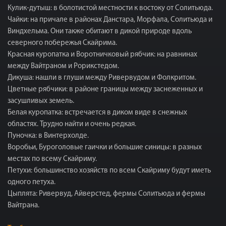
Кулик-дутыш: в болотистой местности к востоку от Солитьюда.
Чайки: на причале в районах Данстара, Морфала, Солитьюда и
Виндхельма. Они также обитают в дикой природе вдоль
северного побережья Скайрима.
Красная куропатка и Воротничковый рябчик: на равнинах
между Вайтраном и Рорикстедом.
Дикуша: нашли в глуши между Ривервудом и Фолкритом.
Цветные рябчики: в районе границы между заснеженных и
засушливых земель.
Белая куропатка: встречается в диком виде в снежных
областях. Трудно найти и очень редкая.
Пуночка: в Винтерхолде.
Воробьи, Буроголовые гаички и большие синицы: в разных
местах по всему Скайриму.
Петухи: большинство хозяйств по всем Скайриму будут иметь
одного петуха.
Цыплята: Ривервуд, Айверстед, фермы Солитьюда и фермы
Вайтрана.