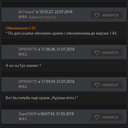
k©קaso√®
в 10:35:27, 22.07.2018
НРАВИТСЯ
№44
, Администратор
Обновление:1.43
* По доп.ссылке обновлен архив с обновлением до версии 1.43.
DP45977C
в 17:36:38, 21.07.2018
НРАВИТСЯ
№43
,
А он на Fps влияет ?
DP45977C
в 17:34:59, 21.07.2018
НРАВИТСЯ
№42
,
Вот бы голуби ещё орали ,,Курлык ёпта ! "
SapaCHOP
в 06:07:43, 31.03.2018
НРАВИТСЯ
№41
,