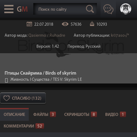
22.07.2018
57636
10293
Автор мода:
Qasiermo / Ruhadre
Автор публикации:
k©קaso√®
Версия: 1.42
Перевод: Русский
Птицы Скайрима / Birds of skyrim
Живность I Существа
/
TES V: Skyrim LE
СПАСИБО (132)
ОПИСАНИЕ
ФАЙЛЫ
3
СКРИНШОТЫ
8
ВИДЕО
1
КОММЕНТАРИИ
52