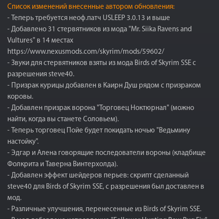
Список изменений внесенные автором обновления:
- Теперь требуется неоф.патч USLEEP 3.0.13 и выше
- Добавлено 31 стервятников из мода "Mr. Siika Ravens and
Vultures" в 14 местах
https://www.nexusmods.com/skyrim/mods/59602/
- Звуки для стервятников взяты из мода Birds of Skyrim SSE с
разрешения steve40.
- Призрак курицы добавлен в Каирн Душ рядом с призраком
коровы.
- Добавлен призрак ворона "Торговец Ноктюрнал" (можно
найти, когда вы станете Соловьем).
- Теперь торговец Пойе будет покидать ночью "Ведьмину
настойку".
- Эдгар и Алена говорящие последователи вороны (кладбище
Фолкрита и Таверна Винтерхолда).
- Добавлен эффект шейдеров перьев: скрипт сделанный
steve40 для Birds of Skyrim SSE, с разрешения был доставлен в
мод.
- Различные улучшения, перенесенные из Birds of Skyrim SSE.