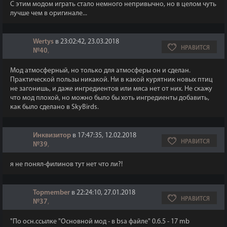
С этим модом играть стало немного непривычно, но в целом чуть
лучше чем в оригинале...
Wertys
в 23:02:42, 23.03.2018
НРАВИТСЯ
№40
,
Мод атмосферный, но только для атмосферы он и сделан.
Практической пользы никакой. Ни в какой курятник новых птиц
не загонишь, и даже ингредиентов или мяса нет от них. Не скажу
что мод плохой, но можно было бы хоть ингредиенты добавить,
как было сделано в SkyBirds.
Инквизитор
в 17:47:35, 12.02.2018
НРАВИТСЯ
№39
,
я не понял-филинов тут нет что ли?!
Topmember
в 22:24:10, 27.01.2018
НРАВИТСЯ
№37
,
"По осн.ссылке "Основной мод - в bsa файле" 0.6.5 - 17 mb