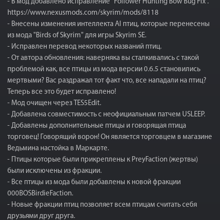
- В мод добавлено исправление "Follower Hunting Bow Bug Fix".
https://www.nexusmods.com/skyrim/mods/8118
- Внесены изменения интеллекта AI птиц, которые перенесены
из мода "Birds of Skyrim" для игры Skyrim SE.
- Исправлен перевод некоторых названий птиц.
- От автора обновления: наверняка вы сталкивались с такой
проблемой как, все птицы из мода версии 0.6.5 становились
мертвыми? Вас раздражал тот факт что, все нападали на птиц?
Теперь все это будет исправлено!
- Мод очищен через TES5Edit.
- Добавлена совместимость с неофициальным патчем USLEEP.
- Добавлены дополнительные птицы и говорящая птица
торговец! Говорящий ворон! Он является торговцем в магазине
Ведьмина настойка в Маркарте.
- Птицы которые были прикреплены к PreyFaction (жертвы)
были исключены из фракции.
- Все птицы из мода были добавлены к новой фракции
000BOSBirdieFaction.
- Новые фракции птиц позволяет всем птицам считать себя
друзьями друг друга.