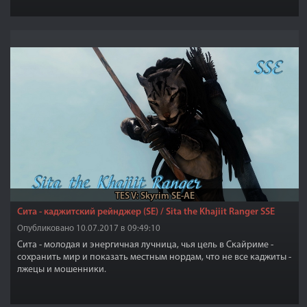
TES V: Skyrim SE-AE
Сита - каджитский рейнджер (SE) / Sita the Khajiit Ranger SSE
Опубликовано 10.07.2017 в 09:49:10
Сита - молодая и энергичная лучница, чья цель в Скайриме -
сохранить мир и показать местным нордам, что не все каджиты -
лжецы и мошенники.