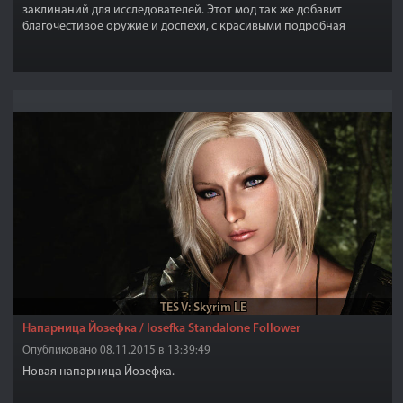
заклинаний для исследователей. Этот мод так же добавит
благочестивое оружие и доспехи, с красивыми подробная
текстурами. Торговец Таркван (в Драконьем пределе) продаёт
все эти тома заклинаний, новая броня куётся в кузнице, луки
продаёт Йорлунд Серая Грива.
TES V: Skyrim LE
Напарница Йозефка / Iosefka Standalone Follower
Опубликовано 08.11.2015 в 13:39:49
Новая напарница Йозефка.