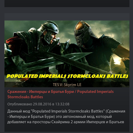
TES V: Skyrim LE
Сражения - Имперцы и Братья Бури / Populated Imperials
Stormcloaks Battles
Опубликовано 29.08.2016 в 13:32:08
Данный мод "Populated Imperials Stormcloaks Battles" (Сражения
- Имперцы и Братья Бури) это автономный мод, который
добавляет на просторы Скайрима 2 армии Имперцев и Братьев
бури, которые будут патрулировать и вступать в бои между
собой, всего в общей сложности 140 солдат и 4 генерала.