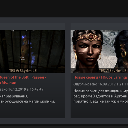
TES V: Skyrim LE
TES V: Skyrim LE
Queen of the Bolt | Равьен -
Новые серьги / HN66s Earrings
а Молний
Опубликовано 16.09.2012 в 21:11
ано 16.12.2019 в 16:49:49
Новые серьги для женщин и му
 маг разрушения,
рас, кроме Хаджитов и Аргони
зирующийся на магии молний.
приятно! Ведь не так уж и мног
украшений!