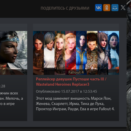
ПОДЕЛИТЕСЬ С ДРУЗЬЯМИ
Fallout 4
Реплейсер девушек Пустоши часть III /
Wasteland Heroines Replacer3
:28
Опубликовано 15.07.2017 в 12:53:45
жчин всех
ан. Мелочь, а
Этот мод заменяет внешность Марси Лон,
о в игре
Женева, Скарлетт, Ирма, Тина де Лука,
Проктор Инграм, Рауди, Ева в игре Fallout 4.