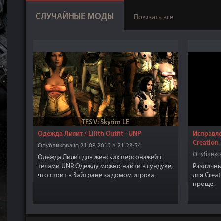
СЛУЧАЙНЫЕ МОДЫ
Показать все
TES V: Skyrim LE
Одежда Лилит / Lilith Outfit - UNP
Исправлен
Creation 
Опубликовано 21.08.2012 в 21:23:54
Опубликов
Одежда Лилит для женских персонажей с
телами UNP. Одежду можно найти в сундуке,
Различны
что стоит в Вайтране за домом игрока.
для Creat
Набор одежды разделяется, так что они
проще.
могут использоваться с другой бронёй.
Броню можно получить набрав в консоли.