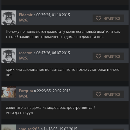
Eldamir
в 00:35:24, 01.10.2015
НРАВИТСЯ
№26
,
Почему не появляется диалога "у меня есть новый дом" или как-
то так? заклинание применено в доме. но диалога нет.
roceron
в 06:47:26, 06.07.2015
НРАВИТСЯ
№25
,
крик или заклинание появиться что то после установки ничего
нет
Eorgrim
в 22:23:35, 20.02.2015
НРАВИТСЯ
№24
,
извините ,а на дома из модов распростроняетса ?
если да то куул
smolser263
в 14:18:05, 19.02.2015