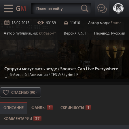
18.02.2015
60139
11610
Автор мода:
Emma
Автор публикации:
k©קaso√®
Версия: 0.9.1
Перевод: Русский
Супруги могут жить везде / Spouses Can Live Everywhere
Геймплей I Анимация
/
TES V: Skyrim LE
СПАСИБО (90)
ОПИСАНИЕ
ФАЙЛЫ
1
СКРИНШОТЫ
1
КОММЕНТАРИИ
37