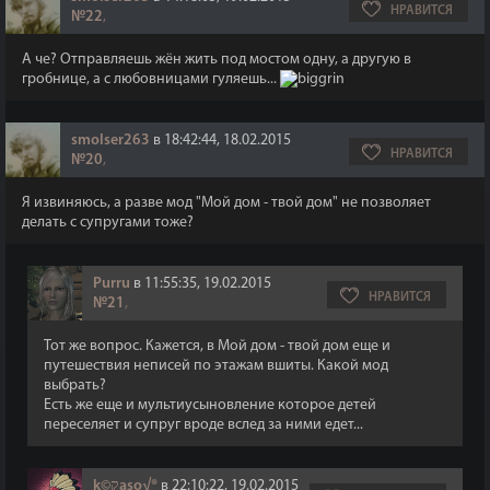
НРАВИТСЯ
№22
,
А че? Отправляешь жён жить под мостом одну, а другую в
гробнице, а с любовницами гуляешь...
smolser263
в 18:42:44, 18.02.2015
НРАВИТСЯ
№20
,
Я извиняюсь, а разве мод "Мой дом - твой дом" не позволяет
делать с супругами тоже?
Purru
в 11:55:35, 19.02.2015
НРАВИТСЯ
№21
,
Тот же вопрос. Кажется, в Мой дом - твой дом еще и
путешествия неписей по этажам вшиты. Какой мод
выбрать?
Есть же еще и мультиусыновление которое детей
переселяет и супруг вроде вслед за ними едет...
k©קaso√®
в 22:10:22, 19.02.2015