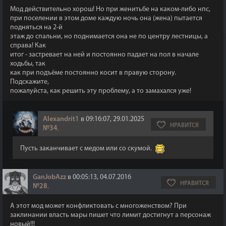
Мод действительно хорош! Но при женитьбе на каком-либо нпс,
при поселении в этом доме каждую ночь она (жена) пытается
подняться на 2-й
этаж до спальни, но поднимается она не по центру лестницы, а
справа! Как
итог - застревает на ней и постоянно падает на пол в начале
ходьбы, так
как при подъёме постоянно косит в правую сторону.
Подскажите,
пожалуйста, как решить эту проблему, а то замахался уже!
Alexandrit1
в 09:16:07, 29.01.2025
НРАВИТСЯ
№34
,
Пусть заканчивает с медом или со скумой.
GanJobAzz
в 00:05:13, 04.07.2016
НРАВИТСЯ
№28
,
А этот мод может конфликтовать с многоженством? При
заклинании власть мары пишет что лимит достигнут а персонаж
новый!!!