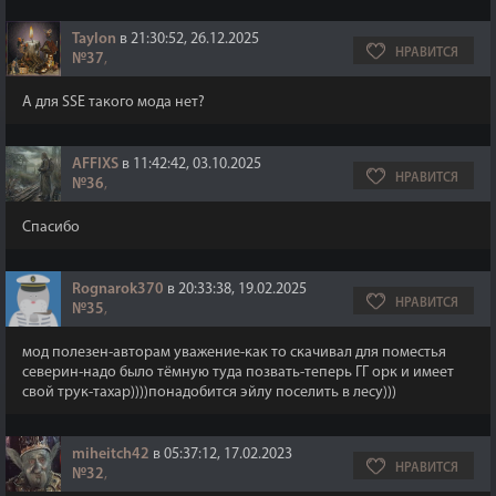
Taylon
в 21:30:52, 26.12.2025
НРАВИТСЯ
№37
,
А для SSE такого мода нет?
AFFIXS
в 11:42:42, 03.10.2025
НРАВИТСЯ
№36
,
Спасибо
Rognarok370
в 20:33:38, 19.02.2025
НРАВИТСЯ
№35
,
мод полезен-авторам уважение-как то скачивал для поместья
северин-надо было тёмную туда позвать-теперь ГГ орк и имеет
свой трук-тахар))))понадобится эйлу поселить в лесу)))
miheitch42
в 05:37:12, 17.02.2023
НРАВИТСЯ
№32
,