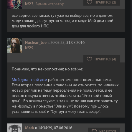
НРАВИТСЯ (2)
№23
, Администратор
все верно, все также, тут уже на выбор все, но в данном
моде только для супругов метка, а в моде Мой дом твой
дом для любого НПС
Nuclear_Joe
в 20:03:23, 31.07.2016
№29
,
НРАВИТСЯ (4)
Понимаю, что некропостинг, но всё же:
Мой дом - твой дом
работает именно с компаньонами.
Если вторая половина к таковым не относится, то никаких
новых реплик на тему переселения не появляется, и её
нельзя никуда отвести, чтобы сказать: "Это твой новый
дом"... Во всяком случае, я так и не понял как отправить ту
же Изольду в поместье "Элизиум", поэтому пришлось
устанавливать ещё и "Супруги могут жить везде".
Merk
в 14:34:29, 07.06.2016