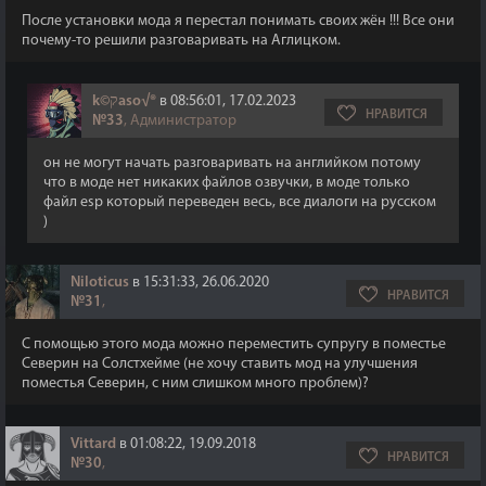
После установки мода я перестал понимать своих жён !!! Все они
почему-то решили разговаривать на Аглицком.
k©קaso√®
в 08:56:01, 17.02.2023
НРАВИТСЯ
№33
, Администратор
он не могут начать разговаривать на английком потому
что в моде нет никаких файлов озвучки, в моде только
файл esp который переведен весь, все диалоги на русском
)
Niloticus
в 15:31:33, 26.06.2020
НРАВИТСЯ
№31
,
С помощью этого мода можно переместить супругу в поместье
Северин на Солстхейме (не хочу ставить мод на улучшения
поместья Северин, с ним слишком много проблем)?
Vittard
в 01:08:22, 19.09.2018
НРАВИТСЯ
№30
,