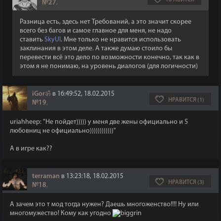
НРАВИТСЯ
№27
,
Разница есть, здесь нет Требований, а это значит скорее
всего без багов и самое главное для меня, не надо
ставить
SkyUI
. Мне только не нравится использовать
заклинания в этом деле. А также думаю стоило бы
перевести всё это дело по возможности конечно, так как в
этом я не понимаю, на уровень диалогов (для логичности)
iGorॐ
в 16:49:52, 18.02.2015
НРАВИТСЯ (1)
№19
,
uriahheep: "Не пойдет))))) у меня две жены официально и 5
любовниц не официально))))))))))))"
А в игре как??
terraman
в 13:23:18, 18.02.2015
НРАВИТСЯ (3)
№18
,
А зачем это т мод тогда нужен? Даешь многоженство!!!! Ну или
многомужество! Кому как угодно