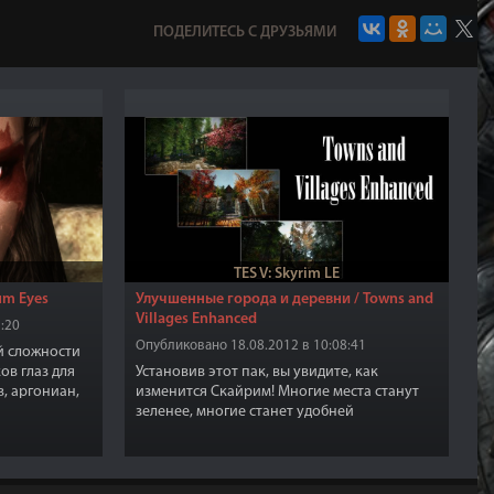
ПОДЕЛИТЕСЬ С ДРУЗЬЯМИ
TES V: Skyrim LE
um Eyes
Улучшенные города и деревни / Towns and
Villages Enhanced
:20
Опубликовано 18.08.2012 в 10:08:41
й сложности
ов глаз для
Установив этот пак, вы увидите, как
, аргониан,
изменится Скайрим! Многие места станут
, высоких
зеленее, многие станет удобней
использовать. Кроме обычных
косметических улучшений (ретекстуринга)
к стандартному виду привычных мест
добавится сотня деталей: Камни, деревья,