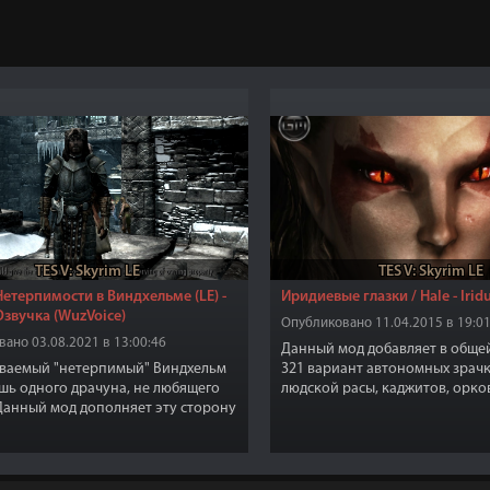
TES V: Skyrim LE
TES V: Skyrim LE
етерпимости в Виндхельме (LE) -
Иридиевые глазки / Hale - Irid
Озвучка (WuzVoice)
Опубликовано 11.04.2015 в 19:01
ано 03.08.2021 в 13:00:46
Данный мод добавляет в обще
ываемый "нетерпимый" Виндхельм
321 вариант автономных зрачк
шь одного драчуна, не любящего
людской расы, каджитов, орков
Данный мод дополняет эту сторону
лесных эльфов, темных эльфов
ы города.
эльфов.
онаехали и теперь мы без работы