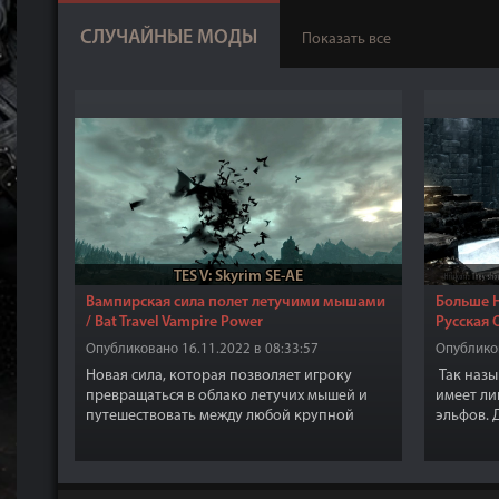
СЛУЧАЙНЫЕ МОДЫ
Показать все
TES V: Skyrim SE-AE
Вампирская сила полет летучими мышами
Больше Н
/ Bat Travel Vampire Power
Русская 
Опубликовано 16.11.2022 в 08:33:57
Опубликов
Новая сила, которая позволяет игроку
Так наз
превращаться в облако летучих мышей и
имеет ли
путешествовать между любой крупной
эльфов. 
деревней, городом, замком Волкихар или
атмосфер
любым другим пунктом назначения.
"Ящеры п
сидим"