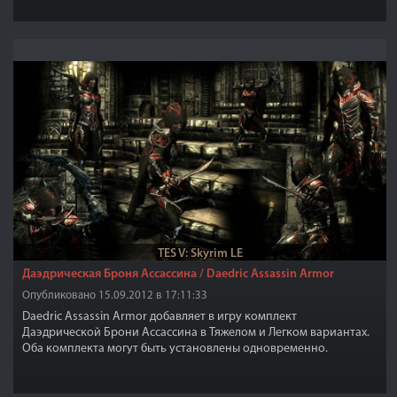
TES V: Skyrim LE
Даэдрическая Броня Ассассина / Daedric Assassin Armor
Опубликовано 15.09.2012 в 17:11:33
Daedric Assassin Armor добавляет в игру комплект
Даэдрической Брони Ассассина в Тяжелом и Легком вариантах.
Оба комплекта могут быть установлены одновременно.
Конфликтов не обнаружено. Броня крафтится в любой кузнице
в разделе Даэдрическое(нужен соответствующий перк).