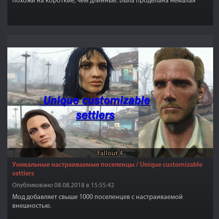
похожи на короткие, чем длинные. Была проделана немалая
работа по интеграции нового оружия в игру, чтобы оно не
выбивалось из общего стиля. У каждого меча имеются
собственные ножны. Данный плагин не заменяет оригинальные
мечи, а только добавляет новые.
Fallout 4
Уникальные настраиваемые поселенцы / Unique customizable
settlers
Опубликовано 08.08.2018 в 15:55:42
Мод добавляет свыше 1000 поселенцев с настраиваемой
внешностью.