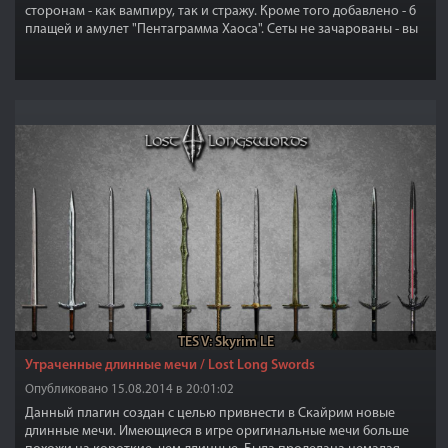
сторонам - как вампиру, так и стражу. Кроме того добавлено - 6
плащей и амулет "Пентаграмма Хаоса". Сеты не зачарованы - вы
можете это сделать по своему вкусу. Игрой классифицируется
как "легкая броня".
TES V: Skyrim LE
Утраченные длинные мечи / Lost Long Swords
Опубликовано 15.08.2014 в 20:01:02
Данный плагин создан с целью привнести в Скайрим новые
длинные мечи. Имеющиеся в игре оригинальные мечи больше