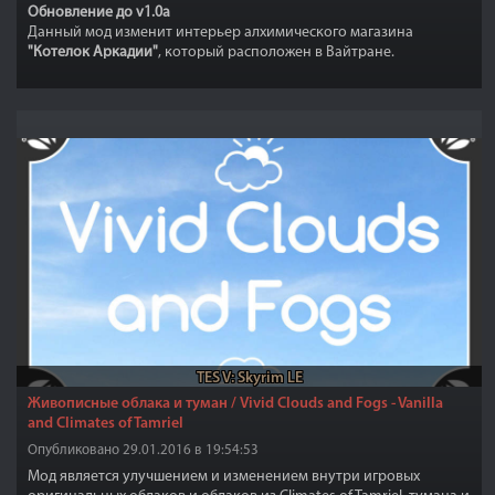
Обновление до v1.0a
Данный мод изменит интерьер алхимического магазина
"Котелок Аркадии"
, который расположен в Вайтране.
TES V: Skyrim LE
Живописные облака и туман / Vivid Clouds and Fogs - Vanilla
and Climates of Tamriel
Опубликовано 29.01.2016 в 19:54:53
Мод является улучшением и изменением внутри игровых