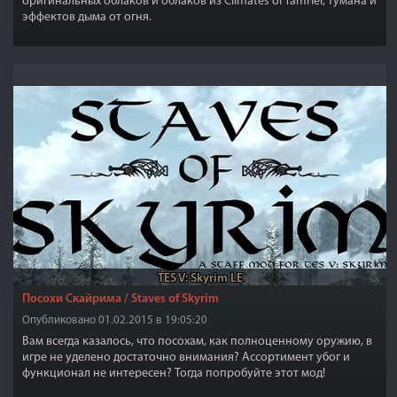
оригинальных облаков и облаков из Climates of Tamriel, тумана и
эффектов дыма от огня.
TES V: Skyrim LE
Посохи Скайрима / Staves of Skyrim
Опубликовано 01.02.2015 в 19:05:20
Вам всегда казалось, что посохам, как полноценному оружию, в
игре не уделено достаточно внимания? Ассортимент убог и
функционал не интересен? Тогда попробуйте этот мод!