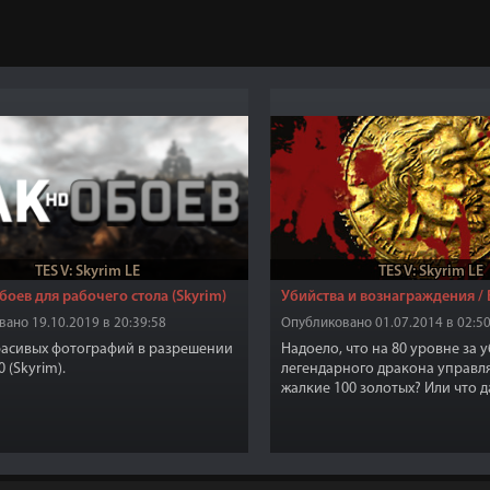
TES V: Skyrim LE
TES V: Skyrim LE
боев для рабочего стола (Skyrim)
Убийства и вознаграждения / 
ано 19.10.2019 в 20:39:58
Опубликовано 01.07.2014 в 02:50
асивых фотографий в разрешении
Надоело, что на 80 уровне за 
 (Skyrim).
легендарного дракона управл
жалкие 100 золотых? Или что 
много денег за такую простую 
убийство пары бандитов?