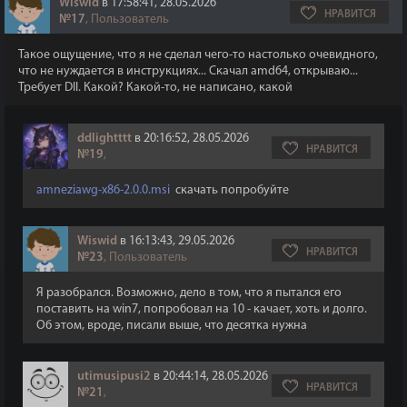
Wiswid
в 17:58:41, 28.05.2026
НРАВИТСЯ
№17
, Пользователь
Такое ощущение, что я не сделал чего-то настолько очевидного,
что не нуждается в инструкциях... Скачал amd64, открываю...
Требует Dll. Какой? Какой-то, не написано, какой
ddlightttt
в 20:16:52, 28.05.2026
НРАВИТСЯ
№19
,
amneziawg-x86-2.0.0.msi
скачать попробуйте
Wiswid
в 16:13:43, 29.05.2026
НРАВИТСЯ
№23
, Пользователь
Я разобрался. Возможно, дело в том, что я пытался его
поставить на win7, попробовал на 10 - качает, хоть и долго.
Об этом, вроде, писали выше, что десятка нужна
utimusipusi2
в 20:44:14, 28.05.2026
НРАВИТСЯ
№21
,