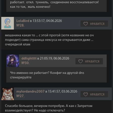
работает. откл. туннель, соединение восстоналивается!
как то так, жаль конечно!
LolaBird
в 13:53:17, 04.06.2026
НРАВИТСЯ
№28
,
мешанина какая то ... с этой прогой (хотя название не оч
подходит) сама страница нексуса не открывается даже ...
очередной хлам
ddlightttt
в 21:05:19, 06.06.2026
НРАВИТСЯ
№30
,
Что именно не работает? Конфиг на другой dns
сгенерируйте
mylordandru2007
в 15:41:57, 03.06.2026
НРАВИТСЯ
№27
,
Спасибо большое, вечером попробую. А как с Запретом
взаимодействует? Не надо отключать?