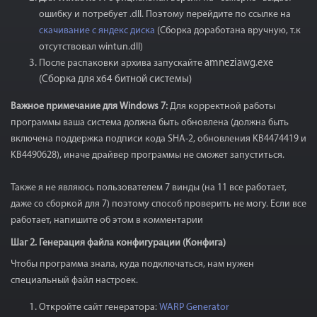
ошибку и потребует .dll. Поэтому перейдите по ссылке на
скачивание с яндекс диска
(Сборка доработана вручную, т.к
отсутствовал wintun.dll)
После распаковки архива запускайте
amneziawg.exe
(Сборка для x64 битной системы)
Важное примечание для Windows 7:
Для корректной работы
программы ваша система должна быть обновлена (должна быть
включена поддержка подписи кода SHA-2, обновления KB4474419 и
KB4490628), иначе драйвер программы не сможет запуститься.
Также я не являюсь пользователем 7 винды (на 11 все работает,
даже со сборкой для 7) поэтому способ проверить не могу. Если все
работает, напишите об этом в комментарии
Шаг 2. Генерация файла конфигурации (Конфига)
Чтобы программа знала, куда подключаться, нам нужен
специальный файл настроек.
Откройте сайт генератора:
WARP Generator