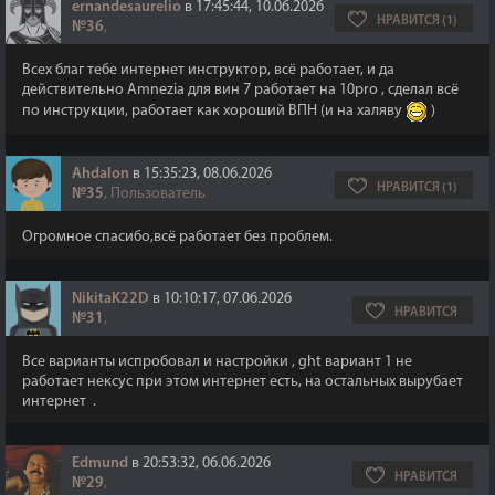
ernandesaurelio
в 17:45:44, 10.06.2026
НРАВИТСЯ (1)
№36
,
Всех благ тебе интернет инструктор, всё работает, и да
действительно Amnezia для вин 7 работает на 10pro , сделал всё
по инструкции, работает как хороший ВПН (и на халяву
)
Ahdalon
в 15:35:23, 08.06.2026
НРАВИТСЯ (1)
№35
, Пользователь
Огромное спасибо,всё работает без проблем.
NikitaK22D
в 10:10:17, 07.06.2026
НРАВИТСЯ
№31
,
Все варианты испробовал и настройки , ght вариант 1 не
работает нексус при этом интернет есть, на остальных вырубает
интернет .
Edmund
в 20:53:32, 06.06.2026
НРАВИТСЯ
№29
,