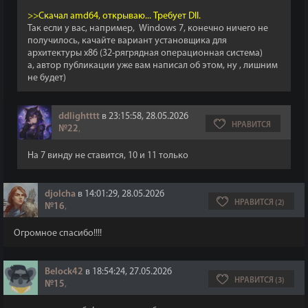
>>Скачал amd64, открываю... Требует Dll.
Так если у вас, например, Windows 7, конeчно ничего не
получилось, качайте вариант установщика для
архитектуры x86 (32-рягрядная операционная система)
а, автор публикации уже вам написал об этом, ну , лишним
не будет)
ddlightttt
в 23:15:58, 28.05.2026
НРАВИТСЯ
№22
,
На 7 винду не ставится, 10 и 11 только
djolcha
в 14:01:29, 28.05.2026
НРАВИТСЯ (2)
№16
,
Огромное спасибо!!!!
Belock42
в 18:54:24, 27.05.2026
НРАВИТСЯ (3)
№15
,