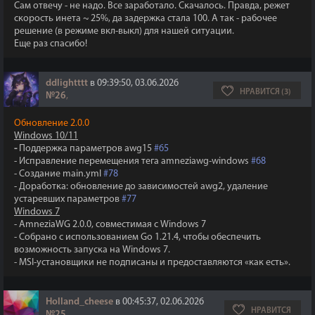
Сам отвечу - не надо. Все заработало. Скачалось. Правда, режет
скорость инета ~ 25%, да задержка стала 100. А так - рабочее
решение (в режиме вкл-выкл) для нашей ситуации.
Еще раз спасибо!
ddlightttt
в 09:39:50, 03.06.2026
НРАВИТСЯ (3)
№26
,
Обновление 2.0.0
Windows 10/11
-
Поддержка параметров awg15
#65
- Исправление перемещения тега amneziawg-windows
#68
- Создание main.yml
#78
- Доработка: обновление до зависимостей awg2, удаление
устаревших параметров
#77
Windows 7​​​​​​​
- AmneziaWG 2.0.0, совместимая с Windows 7
- Собрано с использованием Go 1.21.4, чтобы обеспечить
возможность запуска на Windows 7.
- ​​​​​​​MSI-установщики не подписаны и предоставляются «как есть».
Holland_cheese
в 00:45:37, 02.06.2026
НРАВИТСЯ
№25
,