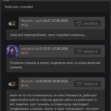
Работает, спасибо!
Monarh_I
в 21:24:27, 07.06.2026
НРАВИТСЯ
№32
,
тоже всё перепробовал, инет отрубает напрочь...
ddlightttt
в 21:27:51, 07.06.2026
НРАВИТСЯ
№33
,
Отключи туннель в проге, подключи инет, и снова включай
туннель
Monarh_I
в 00:28:58, 08.06.2026
НРАВИТСЯ
№34
,
инет не то что отключается, он типо блокается, работает
один ютуб и всё! не стим ни другие сайты не работают! я
вот заметил, вкл. туннель, в стиме сразу пропадает
соединение, а значок инета в трее показывает, что инет