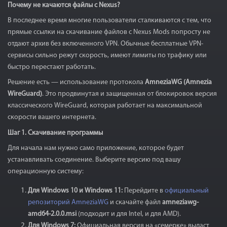
Почему не качаются файлы с Nexus?
В последнее время многие пользователи сталкиваются с тем, что
прямые ссылки на скачивание файлов с Nexus Mods попросту не
отдают архив без включенного VPN. Обычные бесплатные VPN-
сервисы сильно режут скорость, имеют лимиты по трафику или
быстро перестают работать.
Решение есть — использование протокола
AmneziaWG (Amnezia
WireGuard)
. Это продвинутая и защищенная от блокировок версия
классического WireGuard, которая работает на максимальной
скорости вашего интернета.
Шаг 1. Скачивание программы
​Для начала нам нужно само приложение, которое будет
устанавливать соединение. Выберите версию под вашу
операционную систему:
Для Windows 10 и Windows 11:
Перейдите в
официальный
репозиторий AmneziaWG
и скачайте файл
amneziawg-
amd64-2.0.0.msi
(подходит и для Intel, и для AMD).
Для Windows 7:
Официальная версия на «семерке» выдаст