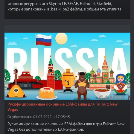
игровых ресурсов игр Skyrim LE/SE/AE, Fallout 4, Starfield,
которые запакованы в .bsa и .ba2 файлы, в общем эта утилита
для тех кто любит ковыряться в запакованных ресурсах игры,
чтобы достать игровые файлы, такие как Meshes, Textures и так
далее.
Русифицированные основные ESM-файлы для Fallout: New
Vegas
Опубликовано 01.07.2023 в 17:05:45
Русифицированные основные ESM-файлы для игры Fallout: New
Vegas без дополнительных LANG-файлов.