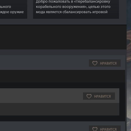
Добро пожаловать в «Перебалансировку
льного
корабельного вооружения», целью этого
аждое оружие
мода является сбалансировать игровой
симо от
процесс во всех устоявшихся системах.
НРАВИТСЯ
НРАВИТСЯ
НРАВИТСЯ