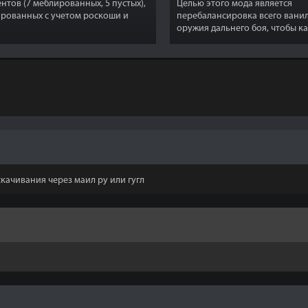
нтов (7 меблированных, 5 пустых),
Целью этого мода является
рованных с учетом роскоши и
перебалансировка всего вани
ьного комфорта для всех ваших
оружия дальнего боя, чтобы к
ких путешествий.
было жизнеспособным незави
вашего уровня!
скачивания через маил ру или гугл