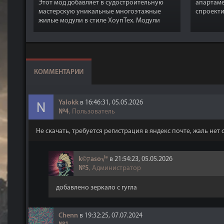
Этот мод добавляет в судостроительную
апартаме
мастерскую уникальные многоэтажные
спроекти
жилые модули в стиле ХоупТех. Модули
максимал
полностью меблированы и сохраняют
космичес
утилитарную тематику ХоупТех.
КОММЕНТАРИИ
Yalokk
в 16:46:31, 05.05.2026
№4
, Пользователь
Не скачать, требуется регистрация в яндекс почте, жаль нет 
k©קaso√®
в 21:54:23, 05.05.2026
№5
, Администратор
добавлено зеркало с гугла
Chenn
в 19:32:25, 07.07.2024