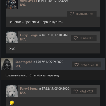
dionisiy333
в 14:11:35, 17.10.2020
№6
,
НРАВИТСЯ (1)
заценил.... "реквием" нервно курит....
Furry9Sergal
в 16:52:50, 17.10.2020
НРАВИТСЯ
№7
,
Хех)
Sabotage85
в 15:17:51, 05.09.2020
НРАВИТСЯ (1)
№1
,
Креативненько
Спасибо за перевод!
Furry9Sergal
в 17:32:45, 05.09.2020
НРАВИТСЯ
№2
,