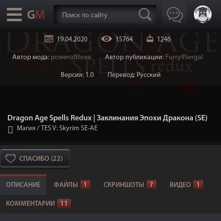
19.04.2020
15764
1246
Автор мода:
powerofthree
Автор публикации:
Furry9Sergal
Версия: 1.0
Перевод: Русский
Dragon Age Spells Redux | Заклинания Эпохи Дракона (SE)
Магия
/
TES V: Skyrim SE-AE
СПАСИБО (22)
ОПИСАНИЕ
ФАЙЛЫ
1
СКРИНШОТЫ
7
ВИДЕО
1
КОММЕНТАРИИ
11