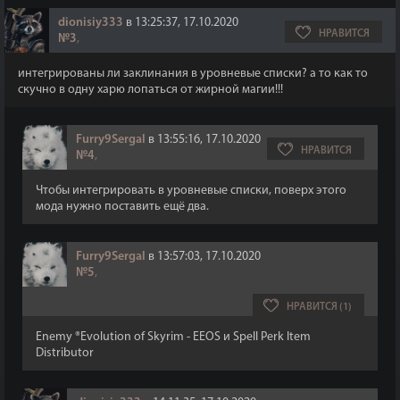
dionisiy333
в 13:25:37, 17.10.2020
НРАВИТСЯ
№3
,
интегрированы ли заклинания в уровневые списки? а то как то
скучно в одну харю лопаться от жирной магии!!!
Furry9Sergal
в 13:55:16, 17.10.2020
НРАВИТСЯ
№4
,
Чтобы интегрировать в уровневые списки, поверх этого
мода нужно поставить ещё два.
Furry9Sergal
в 13:57:03, 17.10.2020
№5
,
НРАВИТСЯ (1)
Enemy ®Evolution of Skyrim - EEOS и Spell Perk Item
Distributor