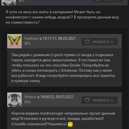
№1
,
Я тупо не могу его взять в напарники! Может быть он
конфликтует с каким нибудь модом?? В проверяли данный мод
на совместимость?
Герберт
в 19:17:17, 08.03.2021
НРАВИТСЯ (1)
№3
,
Там рядом с домиком (строго прямо от входа у подножья
горки) находятся двое звероголовых. Я поставил их там
чтобы показать на что способен Блэйк. Попробуйте их
убить и снова поговорить с Блэйком. Потому как у меня
все работает. И еще попробуйте скопировать все скрипты
в нужную папку.
Metius
в 18:00:52, 09.03.2021
НРАВИТСЯ (1)
№4
,
Короче видимо modmanager неправильно грузит данный
мод! Установил в ручную и всё, правда, заработало!!
Спасибо огромное!!! Кланяюсь!