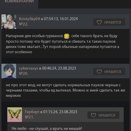
КОММЕНТАРИИ
KristySky04
в 07:54:13, 16.01.2024
НРАВИТСЯ
№22
,
Напарник для особых гурманов
себе такого брать не буду
просто потому что будет путаться и сбивать т.к таких пауков
диких тоже хватает...Тут порой обычные напарники путаются а
этот особенно
cybersexys
в 00:46:24, 23.08.2023
НРАВИТСЯ
№20
,
не про этот мод, не могут сделать нормальных пауков черных с
черными глазами, чтобы яд вытикал. Можно и змей сделать так же
мерзких
Герберт
в 01:15:24, 23.08.2023
НРАВИТСЯ
№21
,
Не любо - не слушай, а врать не мешай!