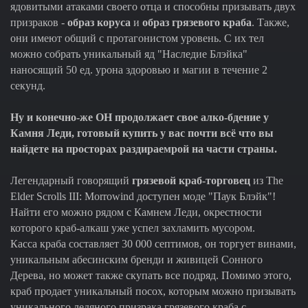
ядовитыми атаками своего отца и способны призывать двух
призраков -
образ коруса
и
образ грязевого краба
. Также,
они имеют общий с протагонистом уровень. С их тел
можно собрать уникальный яд "Наследие Блэйка"
наносящий 50 ед. урона здоровью и магии в течение 2
секунд.
Ну и конечно-же ОН продолжает свое алко-бдение у
Камня Леди, готовый купить у вас почти всё что вы
найдете на просторах раздираемрой на части страны.
Легендарный говорящий
грязевой краб-торговец
из The
Elder Scrolls III: Morrowind доступен моде "Паук Блэйк"!
Найти его можно рядом с Камнем Леди, окрестности
которого краб-алкаш уже успел захламить мусором.
Касса краба составляет 30 000 септимов, он торгует винами,
уникальным абесинским бренди и живицей Сонного
Дерева, но может также скупать все подряд. Помимо этого,
краб продает уникальный посох, которым можно призывать
уникального ледяного призрака грязевого краба с