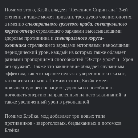
Помимо этого, Блэйк владеет "Лечением Сприггана" 3-ей
степени, а также может призвать трех духов членистоногих,
а именно
спектрального грязевого краба, спектрального
коруса-жнеца
стреляющего зарядами высасывающими
здоровье противника и
спектрального коруса-
охотника
стреляющего зарядами эктоплазмы наносящими
периодический урон, каждый из которых также обладает
разными пропорциями способностей "Экстра урон" и "Урон
без оружия". Также это заклинание обладает случайным
эффектом, так что заранее нельзя с уверенностью сказать,
кто явится на вызов. Помимо этого, Блэйк имеет
повышенную регенерацию здоровья и способность
поглощать энергию направленных на него заклинаний, а
также увеличенный урон в рукопашной.
Помимо Блэйка, мод добавляет три новых типа
противников - звероголовых, бездыханных и потомков
Блэйка.