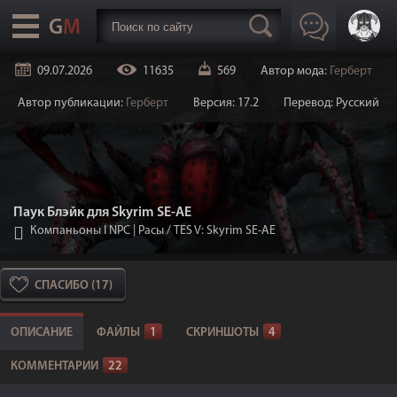
09.07.2026
11635
569
Автор мода:
Герберт
Автор публикации:
Герберт
Версия: 17.2
Перевод: Русский
Паук Блэйк для Skyrim SE-АЕ
Компаньоны I NPC | Расы
/
TES V: Skyrim SE-AE
СПАСИБО (17)
ОПИСАНИЕ
ФАЙЛЫ
1
СКРИНШОТЫ
4
КОММЕНТАРИИ
22