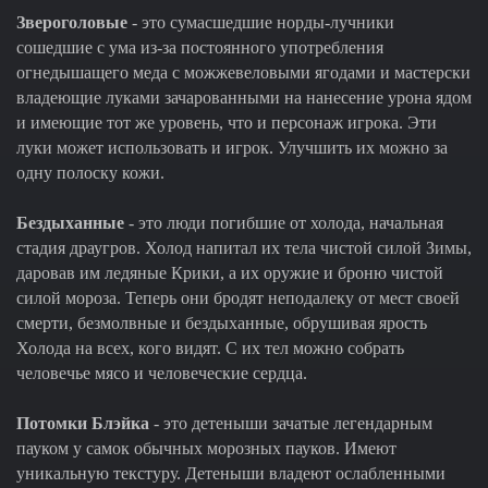
Звероголовые
- это сумасшедшие норды-лучники
сошедшие с ума из-за постоянного употребления
огнедышащего меда с можжевеловыми ягодами и мастерски
владеющие луками зачарованными на нанесение урона ядом
и имеющие тот же уровень, что и персонаж игрока. Эти
луки может использовать и игрок. Улучшить их можно за
одну полоску кожи.
Бездыханные
- это люди погибшие от холода, начальная
стадия драугров. Холод напитал их тела чистой силой Зимы,
даровав им ледяные Крики, а их оружие и броню чистой
силой мороза. Теперь они бродят неподалеку от мест своей
смерти, безмолвные и бездыханные, обрушивая ярость
Холода на всех, кого видят. С их тел можно собрать
человечье мясо и человеческие сердца.
Потомки Блэйка
- это детеныши зачатые легендарным
пауком у самок обычных морозных пауков. Имеют
уникальную текстуру. Детеныши владеют ослабленными