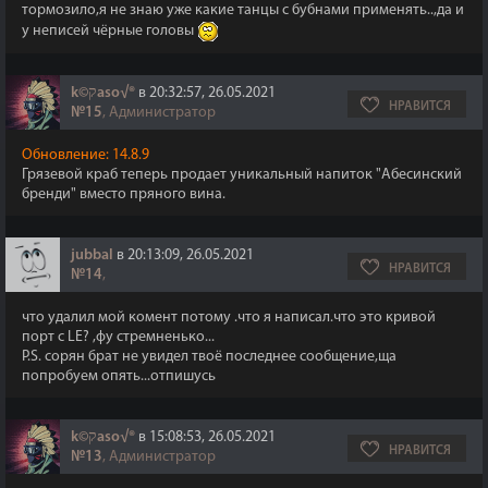
тормозило,я не знаю уже какие танцы с бубнами применять..,да и
у неписей чёрные головы
k©קaso√®
в 20:32:57, 26.05.2021
НРАВИТСЯ
№15
, Администратор
Обновление: 14.8.9
Грязевой краб теперь продает уникальный напиток "Абесинский
бренди" вместо пряного вина.
jubbal
в 20:13:09, 26.05.2021
НРАВИТСЯ
№14
,
что удалил мой комент потому .что я написал.что это кривой
порт с LE? ,фу стремненько...
P.S. сорян брат не увидел твоё последнее сообщение,ща
попробуем опять...отпишусь
k©קaso√®
в 15:08:53, 26.05.2021
НРАВИТСЯ
№13
, Администратор