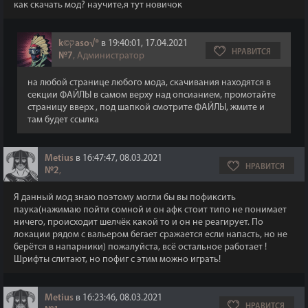
как скачать мод? научите,я тут новичок
k©קaso√®
в 19:40:01, 17.04.2021
НРАВИТСЯ
№7
, Администратор
на любой странице любого мода, скачивания находятся в
секции ФАЙЛЫ в самом верху над опсианием, промотайте
страницу вверх , под шапкой смотрите ФАЙЛЫ, жмите и
там будет ссылка
Metius
в 16:47:47, 08.03.2021
НРАВИТСЯ
№2
,
Я данный мод знаю поэтому могли бы вы пофиксить
паука(нажимаю пойти сомной и он афк стоит типо не понимает
ничего, происходит шелчёк какой то и он не реагирует. По
локации рядом с вальером бегает сражается если напасть, но не
берётся в напарники) пожалуйста, всё остальное работает !
Шрифты слитают, но пофиг с этим можно играть!
Metius
в 16:23:46, 08.03.2021
НРАВИТСЯ