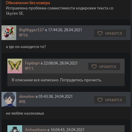
Обновление без номера
Исправлена проблема совместимости кодировки текста со
Skyrim SE.
BigNigger327
в 17:44:26, 28.04.2021
НРАВИТСЯ
№10
,
а где он находится то?
Герберт
в 22:08:04, 28.04.2021
НРАВИТСЯ
№11
,
В описании все написано. Потрудитесь прочесть.
donohor
в 05:43:38, 24.04.2021
НРАВИТСЯ
№8
,
не люблю насекомых
Anheathens
в 16:04:43, 24.04.2021