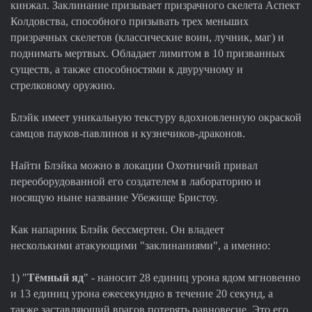
кинжал. Заклинание призывает призрачного скелета Аспект
Колдовства, способного призывать трех меньших
призрачных скелетов (классические воин, лучник, маг) и
поднимать мертвых. Обладает лимитом в 10 призванных
существ, а также способностями к двуручному и
стрелковому оружию.
Блэйк имеет уникальную текстуру вдохновленную окраской
самцов пауков-павлинов и кузнечиков-драконов.
Найти Блэйка можно в локации Охотничий привал
переоборудованной его создателем в лабораторию и
носящую ныне название Убежище Бристоу.
Как напарник Блэйк бессмертен. Он владеет
несколькими атакующими "заклинаниями", а именно:
1) "
Тёмный яд
" - наносит 28 единиц урона ядом мгновенно
и 13 единиц урона ежесекундно в течение 20 секунд, а
также заставляющий врагов потерять равновесие. Это его