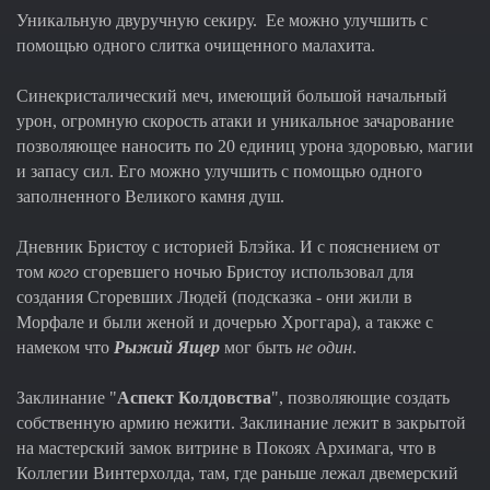
Уникальную двуручную секиру. Ее можно улучшить с
помощью одного слитка очищенного малахита.
Синекристалический меч, имеющий большой начальный
урон, огромную скорость атаки и уникальное зачарование
позволяющее наносить по 20 единиц урона здоровью, магии
и запасу сил. Его можно улучшить с помощью одного
заполненного Великого камня душ.
Дневник Бристоу с историей Блэйка. И с пояснением от
том
кого
сгоревшего ночью Бристоу использовал для
создания Сгоревших Людей (подсказка - они жили в
Морфале и были женой и дочерью Хроггара), а также с
намеком что
Рыжий Ящер
мог быть
не один
.
Заклинание "
Аспект Колдовства
", позволяющие создать
собственную армию нежити. Заклинание лежит в закрытой
на мастерский замок витрине в Покоях Архимага, что в
Коллегии Винтерхолда, там, где раньше лежал двемерский