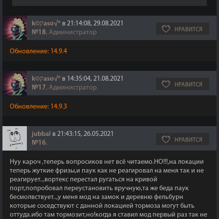
k©קaso√®
в 21:14:08, 29.08.2021
НРАВИТСЯ
№18
, Администратор
Обновление: 14.9.4
k©קaso√®
в 14:35:04, 21.08.2021
НРАВИТСЯ
№17
, Администратор
Обновление: 14.9.3
jubbal
в 21:43:15, 26.05.2021
НРАВИТСЯ
№16
,
Нуу кароч ,теперь вопросиков нет всё читаемо.НО!!!,на локации
теперь жуткие фризы,и паук как не реагировал на меня так и не
реагирует..,вортекс перестал ругаться на кривой
порт,попробовал переустановить вручную,та же беда паук
бесмолвствует..,у меня мод на замок и деревню фельбурн
которые соседствуют с данной локацией тормоза могут быть
оттуда.ибо там тормозит,но!когда я ставил мод первый раз так не