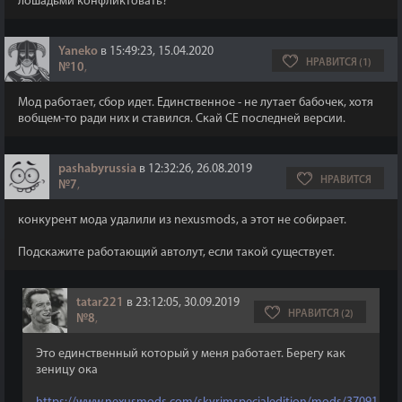
лошадьми конфликтовать?
Yaneko
в 15:49:23, 15.04.2020
НРАВИТСЯ (1)
№10
,
Мод работает, сбор идет. Единственное - не лутает бабочек, хотя
вобщем-то ради них и ставился. Скай СЕ последней версии.
pashabyrussia
в 12:32:26, 26.08.2019
НРАВИТСЯ
№7
,
конкурент мода удалили из nexusmods, а этот не собирает.
Подскажите работающий автолут, если такой существует.
tatar221
в 23:12:05, 30.09.2019
НРАВИТСЯ (2)
№8
,
Это единственный который у меня работает. Берегу как
зеницу ока