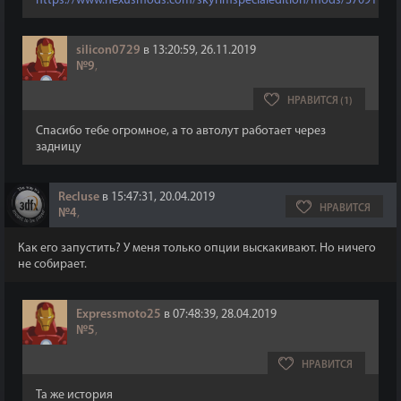
https://www.nexusmods.com/skyrimspecialedition/mods/37091
silicon0729
в 13:20:59, 26.11.2019
№9
,
НРАВИТСЯ (1)
Спасибо тебе огромное, а то автолут работает через
задницу
Recluse
в 15:47:31, 20.04.2019
НРАВИТСЯ
№4
,
Как его запустить? У меня только опции выскакивают. Но ничего
не собирает.
Expressmoto25
в 07:48:39, 28.04.2019
№5
,
НРАВИТСЯ
Та же история