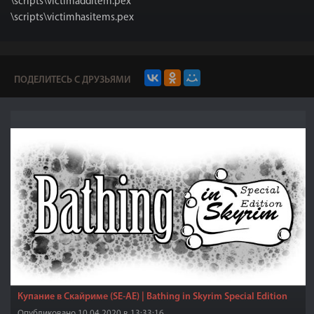
\scripts\victimadditem.pex
\scripts\victimhasitems.pex
ПОДЕЛИТЕСЬ С ДРУЗЬЯМИ
Купание в Скайриме (SE-АЕ) | Bathing in Skyrim Special Edition
Опубликовано 10.04.2020 в 13:33:16