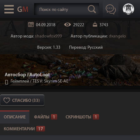
04.09.2018
29222
3743
Автор мода:
shadowfox999
Автор публикации:
dxangelo
Версия: 1.33
Перевод: Русский
Автосбор / AutoLoot
Геймплей
/
TES V: Skyrim SE-AE
СПАСИБО (33)
ОПИСАНИЕ
ФАЙЛЫ
1
СКРИНШОТЫ
1
КОММЕНТАРИИ
17