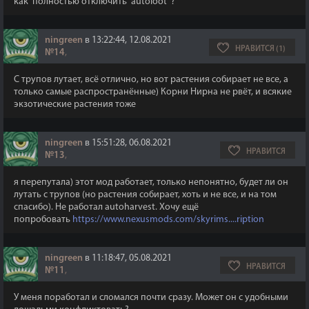
как полностью отключить autoloot ?
ningreen
в 13:22:44, 12.08.2021
НРАВИТСЯ (1)
№14
,
С трупов лутает, всё отлично, но вот растения собирает не все, а
только самые распространённые) Корни Нирна не рвёт, и всякие
экзотические растения тоже
ningreen
в 15:51:28, 06.08.2021
НРАВИТСЯ
№13
,
я перепутала) этот мод работает, только непонятно, будет ли он
лутать с трупов (но растения собирает, хоть и не все, и на том
спасибо). Не работал autoharvest. Хочу ещё
попробовать
https://www.nexusmods.com/skyrims....ription
ningreen
в 11:18:47, 05.08.2021
НРАВИТСЯ
№11
,
У меня поработал и сломался почти сразу. Может он с удобными