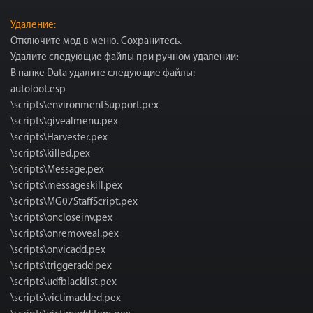
Удаление:
Отключите мод в меню. Сохранитесь.
Удалите следующие файлы при ручном удалении:
В папке Data удалите следующие файлы:
autoloot.esp
\scripts\environmentSupport.pex
\scripts\givealmenu.pex
\scripts\Harvester.pex
\scripts\killed.pex
\scripts\Message.pex
\scripts\messageskill.pex
\scripts\MG07StaffScript.pex
\scripts\oncloseinv.pex
\scripts\onremoveal.pex
\scripts\onvicadd.pex
\scripts\triggeradd.pex
\scripts\udfblacklist.pex
\scripts\victimadded.pex