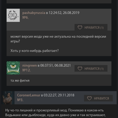
pashabyrussia
в 12:24:52, 26.08.2019
№6
,
НРАВИТСЯ (1)
может версия мода уже не актуальна на последней версии
игры?
Хоть у кого-нибудь работает?
ningreen
в 06:37:51, 06.08.2021
НРАВИТСЯ (1)
№12
,
та же фигня
CoronerLemur
в 03:22:27, 29.11.2018
НРАВИТСЯ
№3
,
Ну чо-то лишний и прожорливый мод. Понимаю в каком-нть
Ведьмаке или дьяблоиде, куда их давно уже и так встраивают,