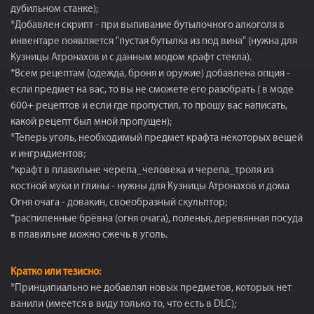
дубильном станке);
*Добавлен скрипт - при выпивание бутылочного алкоголя в
инвентаре появляется "пустая бутылка из под вина" (нужна для
Кузницы Атронахов и с данным модом крафт стекла).
*Всем рецептам (одежда, броня и оружие) добавлена опция -
если предмет на вас, то вы не сможете его разобрать ( в моде
600+ рецептов и если где пропустил, то прошу вас написать,
какой рецепт был мной пропущен);
*Теперь уголь, необходимый предмет крафта некоторых вещей
и ингридиентов;
*крафт в плавильне черепа_человека и черепа_троля из
костной муки и глины - нужны для Кузницы Атронахов и дома
Огня очага - довакин, своеобразный скульптор;
*распиленные брёвна (огня очага), поленья, деревянная посуда
в плавильне можно сжечь в уголь.
Кратко или тезисно:
*Принципиально не добавлял новых предметов, которых нет
ванили (имеется в виду только то, что есть в DLC);