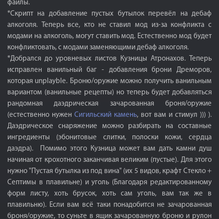
файлы.
*Скрипт на добавление пустых бутылок перевёл на дебаф
алкоголя. Теперь все, кто не ставил мод из-за конфликта с
модами на алкоголь, могут ставить мод. Естественно мод будет
конфликтовать, с модами заменяющими дебаф алкоголя.
*Добрался до уровневых листов Кузницы Атронахов. Теперь
исправлен ванильный баг - добавления брони Дреморов,
которая unplayble. Броню/оружие можно получить ванильным
вариантом (ванильные рецепты) но теперь будет добавляться
рандомная даэдрическая зачарованная броня/оружие
(естественно нужен
Сигильский камень
, вот вам и стимул ))) ).
Даэдрическое снаряжение можно разбирать на составные
ингредиенты (эбонитовые слитки, полоски кожи, сердца
даэдра). Помимо этого Кузница может вам дать камни душ
начиная от крохотного заканчивая великим (пустые). Для этого
нужно "Пустая бутылка из под вина" (их 5 видов, крафт Стекло +
Септимы в плавильне) и уголь (Благодаря редактированному
форм листу, хоть брусок, хоть сам уголь, вам так же в
плавильню). Если вам всё таки понадобится не зачарованная
броня/оружие, то суньте в ящик зачарованную броню и рулон