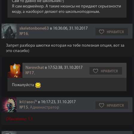
Сам то давно не школьник?)
Я сам модмейкер. А такие нюансы не придают серьезности
моду, а наоборот делают его школьноподоным.
skeletonbone63
в 16:36:06, 31.10.2017
НРАВИТСЯ
№16
,
Запрет разбора шмотки которая на тебе полезная опция, вот за
это спасибо)
Narovchat
в 17:52:38, 31.10.2017
НРАВИТСЯ
№17
,
Пожалуйста
k©קaso√®
в 16:17:23, 31.10.2017
НРАВИТСЯ
№15
, Администратор
Обновлено 1.1