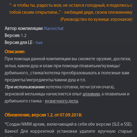
"- и чтобы ты, радость моя, не остался голодный, я поделюсь с
тобой своим открытием..." - любящий дядя, своем племяннику
(Руководство по кузнице атронахов)
Автор компиляции:
Narovchat
Версия:
1.2
Версия для LE
-
тык
Описание:
При помощи данной компиляции вы сможете оружие, доспехи,
зелья, камни душ и хлам при помощи плавильни/кузницы/
дубильного_станка/котелка преобразовывать в полезные вам
предметы/ингредиенты/камни душ и т.п.
При использовании:
котелка готовки, печи (огня очага),
зерновой мельницы начисляется опыт
алхимии
, а плавильни и
дубильного станка -
кузнечного дела
.
Обновление, версия 1.2. от 07.09.2018:
*Создан NMM архив, включающий в себя обе версии (SLE и SSE).
Важно! Для корректной установки удалите вручную старые