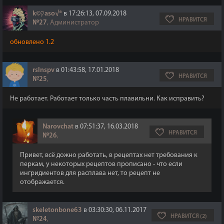
k©קaso√®
в 17:26:13, 07.09.2018
НРАВИТСЯ
№27
, Администратор
обновлено 1.2
rslnspv
в 01:43:58, 17.01.2018
НРАВИТСЯ
№25
,
Не работает. Работает только часть плавильни. Как исправить?
Narovchat
в 07:51:37, 16.03.2018
НРАВИТСЯ
№26
,
Привет, всё дожно работать, в рецептах нет требования к
перкам, у некоторых рецептов прописано - что если
ингридиентов для расплава нет, то рецепт не
отображается.
skeletonbone63
в 03:30:30, 06.11.2017
НРАВИТСЯ (2)
№24
,