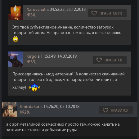
Narovchat
в 04:52:22, 25.12.2018
НРАВИТСЯ (1)
№30
,
Это твоё субъективное мнение, количество загрузок
говорит об ином. Не нравится - не плавь, я не заставляю.
Kirgo
в 11:53:49, 14.07.2019
НРАВИТСЯ
№33
,
Присоединяюсь - мод читерный! А количество скачиваний
говорит только об одном, что народ любит читерить и
халяву!
Emirdakar
в 15:26:20, 05.10.2018
НРАВИТСЯ
№28
,
а с арт металикой совместимо просто там можно качать на
заточке на стонке и добывание руды