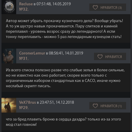
Recluse
в 07:51:48, 14.05.2019
НРАВИТСЯ (3)
№32
,
Автор может убрать прокачку кузнечного дела? Вообще убрать!
А то уж шустро навык прокачивается. Пару слитков и камней
переплавил - уровень возрос сразу до легендарного! А если
тонну переплавить - можно 5 раз легендарным кузнецом стать!
CoronerLemur
в 08:56:41, 14.01.2019
НРАВИТСЯ
№31
,
Из всего списка полезно разве что слабые зелья в более сильные,
но не известно как оно работает, скорее всего тольео с
ограниченным набором стандартных как в САСО, иначе нужно
неслабый скрипт писать.
VeX78rus
в 23:47:51, 14.12.2018
НРАВИТСЯ (1)
№29
,
что за бред плавить броню в сердца даэдра? только из-за этого
мод стал говном!