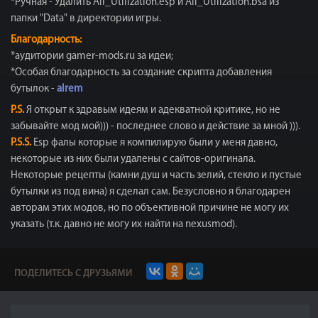
*Ручная - Удалить All_Utilization.esp и All_Utilization.bsa из
папки "Data" в директории игры.
Благодарность:
*аудитории gamer-mods.ru за идеи;
*Особая благодарность за создание скрипта добавления
бутылок -
alrem
P.S.
Я открыт к здравым идеям и адекватной критике, но не
забывайте мод мой))) - последнее слово и действие за мной ))).
P.S.S.
Esp фалы которые я компилирую были у меня давно,
некоторые из них были удалены с сайтов-оригинала.
Некоторые рецепты (камни душ и часть зелий, стекло и пустые
бутылки из под вина) я сделал сам. Безусловно я благодарен
авторам этих модов, но по объективной причине не могу их
указать (т.к. давно не могу их найти на nexusmod).
ПОДЕЛИТЕСЬ С ДРУЗЬЯМИ