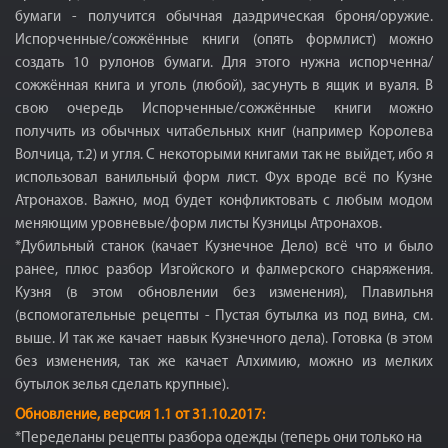
бумаги - получится обычная даэдрическая броня/оружие.
Испорченные/сожжённые книги (опять формлист) можно
создать 10 рулонов бумаги. Для этого нужна испорченна/
сожжённая книга и уголь (любой), засунуть в ящик и вуаля. В
свою очередь Испорченные/сожжённые книги можно
получить из обычных читабельных книг (например Королева
Волчица, т.2) и угля. С некоторыми книгами так не выйдет, ибо я
использовал ванильный форм лист. Фух вроде всё по Кузне
Атронахов. Важно, мод будет конфликтовать с любым модом
меняющим уровневые/форм листы Кузницы Атронахов.
*Дубильный станок (качает Кузнечное Дело) всё что и было
ранее, плюс разбор Изгойского и фалмерского снаряжения.
Кузня (в этом обновлении без изменения), Плавильня
(вспомогательные рецепты - Пустая бутылка из под вина, см.
выше. И так же качает навык Кузнечного дела). Готовка (в этом
без изменения, так же качает Алхимию, можно из мелких
бутылок зелья сделать крупные).
Обновление, версия 1.1 от 31.10.2017:
*Переделаны рецепты разбора одежды (теперь они только на