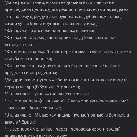
*Да не реалистично, но зато не добавляет лишнего - не
преследовал цели создать реалистично, т.к. есть итак моды на
это - посему одежду в льняную ткань на дубильном станке;
камни душ в более крупные в плавильне и т.д.;
*Всё оружие и доспехи переплавка в слитки;
*Вся тканевая одежда перекройка на дубильном станке в
льняную ткань;
*Вся кожаная одежда/броня перекройка на дубильном станке в
кожу/кожаные полоски;
*В плавильне хлам (почти весь) в более полезные базовые
предметы и ингредиенты;
*Даэдрическое + уголь = эбонитовые слитки, полоски кожи и
сердца даэдра (В Кузнице Атронахов);
*Стеклянное + уголь = стекло (огня очага);
*На котелке/печи(огня_очага) - Слабые зелья лечения/магии/
запаса сил в более сильные;
*В плавильне - Малые камни душ (пустые/полные) в Великие и
даже в Чёрные;
*На зерновой мельнице - череп_человека/череп_троля/
драконья кость в костную муку;