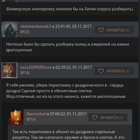
Фалмерскую экипировку неплохо бы на Хитин коруса разбирать)
skeletonbone63
в 23:41:45, 03.11.2017
НРАВИТСЯ (1)
№23
,
Неплохо было бы сделать разборку колец и ожерелий на камни
драгоценные.
xxxLEOPARDxxx
в 02:39:32, 01.11.2017
НРАВИТСЯ (1)
№18
,
Я тебя умоляю, убери переплавку с даэдрического в - сердца
даэдра! Сделай просто в эбонитовые слитки.
Мод отличный, но из-за этого нюанса, кажется школолошным.
Narovchat
в 07:04:22, 01.11.2017
НРАВИТСЯ (1)
№19
,
Так есть переплавка в эбонит из даэдрика отдельные
рецепты. Там же написано оружие и броня в слитки. А это