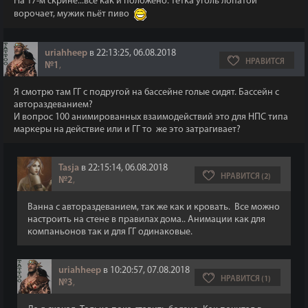
На 17-м скрине...всё как и положено: тётка уголь лопатой
ворочает, мужик пьёт пиво
uriahheep
в 22:13:25, 06.08.2018
НРАВИТСЯ
№1
,
Я смотрю там ГГ с подругой на бассейне голые сидят. Бассейн с
автораздеванием?
И вопрос 100 анимированных взаимодействий это для НПС типа
маркеры на действие или и ГГ то же это затрагивает?
Tasja
в 22:15:14, 06.08.2018
НРАВИТСЯ (2)
№2
,
Ванна с автораздеванием, так же как и кровать. Все можно
настроить на стене в правилах дома.. Анимации как для
компаньонов так и для ГГ одинаковые.
uriahheep
в 10:20:57, 07.08.2018
НРАВИТСЯ (1)
№3
,