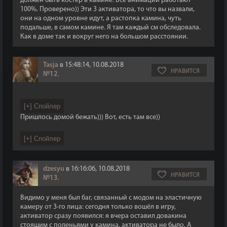
должен быть костер в камине. Все анимации работают
100%. Проверено)) Эти 3 активатора, то что вы назвали,
они на одном уровне идут, а растопка камина, чуть
подальше, в самом камине. Я там каждый см обследовала.
Как в доме так и вокруг него на большом расстоянии.
Tasja
в 15:48:14, 10.08.2018
НРАВИТСЯ
№12
,
Пришлось домой бежать))) Вот, есть там все))
dzesyu
в 16:16:06, 10.08.2018
НРАВИТСЯ
№13
,
Видимо у меня был баг, связанный с модом на эластичную
камеру от 3-го лица: сегодня только вошёл в игру,
активатор сразу появился: я вчера оставил довакина
стоящим с поленьями у камина, активатора не было. А