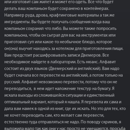
или изготовит сам жилет и может его одеть. Все что будет
делать ваш компаньон будет сохранено в контейнерах.
Например руда, дрова, крафтинговые материалы а так же
ингредиенты. Вы будете получать сообщения когда ваш
компаньон сохранил что либо. Вы можете также попросить
компаньона, чтобы он сыграл для вас на инструментах или
приготовил суп или какое-то необычное блюдо, которое
он(она) выучит находясь за котелком для приготовления пищи.
Вам предстоит расшифровывать записи Двемеров. Все
необходимое найдете в лаборатории. Есть нюанс. Алфавит
состоит из двух языков (Двемерский и английский). Вам надо
будет сначала все перевести на английский, а потом только на
русский. Алфавит невозможно перевести, потому что он не
переводиться, в нем идет наложение текстур на бумагу. Я
искала выходы из сложившейся ситуации и единственный
оптимальный вариант, который я нашла. Я перевела их сама и
дала вам намек в одной из книг, где их искать. Но это для тех, кто
не хочет переводить сам, кто желает сам перевести,
естественно туда отправляться не надо. По поводу скринов, я
выложила мало так как они у нас просто не умещаются, просьба