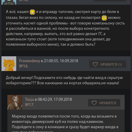
№18
,
А всё, нашел
я и вправду тапочек, смотрел карту до боли в
глазах, бегал вниз по склону, но назад не посмотрел
можно
уточнить насчет одной проблемы - вот говорю компаньону сесть
и расслабиться в ванной, но после выбора конктретного
действия, например, выпить, это всё равно делает ГГ, а
компаньон тупо стоит (хотя телодвижения она делает, до
появления выборного меню), так и должно быть?
Frozendeny
в 21:00:55, 16.09.2018
НРАВИТСЯ (1)
№16
,
Добрый вечер! Подскажите кто нибудь где найти вход в скрытую
лобароторию??? Всю канюшню на кортах обшарила,не нашла!
Tasja
в 08:42:29, 17.09.2018
НРАВИТСЯ
№17
,
Маркер входа появляется после того, когда вы возьмете в
инвентарь двемерский куб на полке над камином.
Подойдите к сену в конюшне и сразу будет маркер входа в