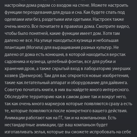
настройки дома рядом со входом на стене. Можете настроить
функции переодевания для душа и сна. Как будете спать под
одеялами или без, раздетыми или одетыми. Настроек также
очень много. Все почитаете в правилах дома. Смотрите видео,
чтобы было понятней, какие функции имеет дом. Хотя там
далеко не все. На улице находиться кузница и небольшая
плантация (Могила) для выращивания разных культур. Не
далеко от дома есть конюшня, в которой находиться верстак
садовника и кузнеца, целебный фонтан, все для рубки и
хранения дров, а также скрытый вход в лабораторию умерших
хозяев (Двемеров). Там для вас откроется новые изобретения,
такие как летательный аппарат и оборудование для дайвинга.
Советую почитать книги, в них вы найдете много интересного.
Обследуйте территорию как в самом доме так и вокруг него,
так как очень много маркеров которые появляются сразу а есть
те, которые появляются после конкретного вашего действия.
Анимации работают как на ГГ, так и на компаньонах. Есть
нестандартные анимации, где ваш компаньон будет
изготавливать зелья, которые вы сможете испробовать на себе