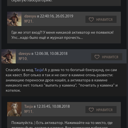
скрытую лабораторию.
dzesyu
в 22:40:16, 26.05.2019
НРАВИТСЯ
№21
,
Где же этот вход?! У меня никакой активатор не появился!
Упс...надо было ещё и журнал прочесть...
dzesyu
в 12:06:38, 10.08.2018
НРАВИТСЯ
№10
,
Спасибо за мод,
Tasja
! А у дома то то богатый бэкграунд, он сам
как квест. Вот олько я так и не смог в камине огонь развести:
анимацию переноски дров нашёл, а активатора в камине
никакого нет: только "выпить у камина", "почитать у камина" и
котелок.
Tasja
в 12:35:45, 10.08.2018
НРАВИТСЯ
№11
,
Пожалуйста. ) Есть активатор. Нажимайте на то место, где