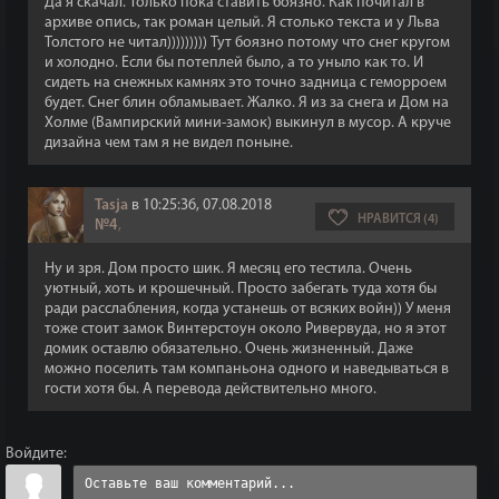
Да я скачал. Только пока ставить боязно. Как почитал в
архиве опись, так роман целый. Я столько текста и у Льва
Толстого не читал))))))))) Тут боязно потому что снег кругом
и холодно. Если бы потеплей было, а то уныло как то. И
сидеть на снежных камнях это точно задница с геморроем
будет. Снег блин обламывает. Жалко. Я из за снега и Дом на
Холме (Вампирский мини-замок) выкинул в мусор. А круче
дизайна чем там я не видел поныне.
Tasja
в 10:25:36, 07.08.2018
НРАВИТСЯ (4)
№4
,
Ну и зря. Дом просто шик. Я месяц его тестила. Очень
уютный, хоть и крошечный. Просто забегать туда хотя бы
ради расслабления, когда устанешь от всяких войн)) У меня
тоже стоит замок Винтерстоун около Ривервуда, но я этот
домик оставлю обязательно. Очень жизненный. Даже
можно поселить там компаньона одного и наведываться в
гости хотя бы. А перевода действительно много.
Войдите: