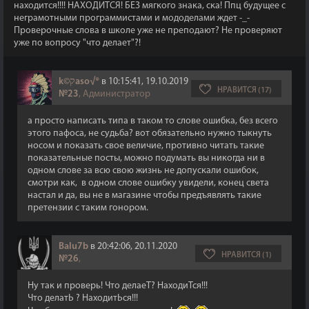
находится!!!! НАХОДИТСЯ! БЕЗ мягкого знака, ска! Ппц будущее с
неграмотными программистами и мододелами ждет -_-
Проверочные слова в школе уже не преподают? Не проверяют
уже по вопросу "что делает"?!
k©קaso√®
в 10:15:41, 19.10.2019
НРАВИТСЯ (17)
№23
, Администратор
а просто написать типа в таком то слове ошибка, без всего
этого пафоса, не судьба? вот обязательно нужно тыкнуть
носом и показать свое величие, противно читать такие
показательные посты, можно подумать вы никогда ни в
одном слове за всю свою жизнь не допускали ошибок,
смотри как, в одном слове ошибку увидели, конец света
настал и да, вы не в магазине чтобы предъявлять такие
претензии с таким гонором.
Balu7b
в 20:42:06, 20.11.2020
НРАВИТСЯ (1)
№26
,
Ну так и проверь! Что делаеТ? НаходиТся!!!
Что делатЬ ? НаходитЬся!!!