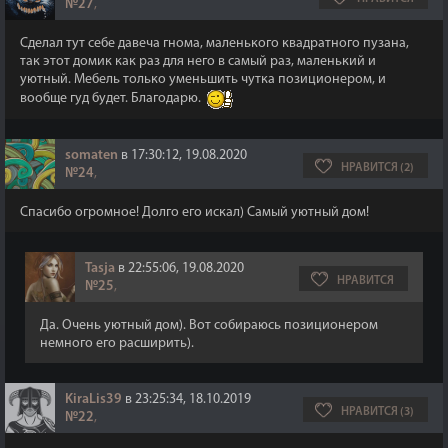
№27
,
Сделал тут себе давеча гнома, маленького квадратного пузана,
так этот домик как раз для него в самый раз, маленький и
уютный. Мебель только уменьшить чутка позиционером, и
вообще гуд будет. Благодарю.
somaten
в 17:30:12, 19.08.2020
НРАВИТСЯ (2)
№24
,
Спасибо огромное! Долго его искал) Самый уютный дом!
Tasja
в 22:55:06, 19.08.2020
НРАВИТСЯ
№25
,
Да. Очень уютный дом). Вот собираюсь позиционером
немного его расширить).
KiraLis39
в 23:25:34, 18.10.2019
НРАВИТСЯ (3)
№22
,