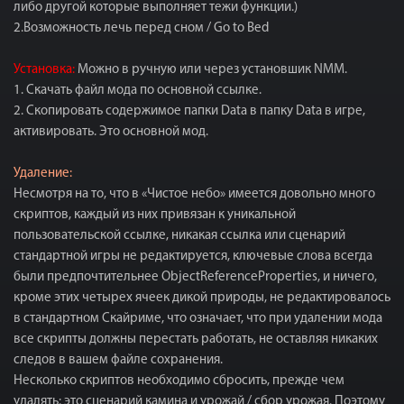
либо другой которые выполняет тежи функции.)
2.Возможность лечь перед сном / Go to Bed
Установка:
Можно в ручную или через установшик NMM.
1. Скачать файл мода по основной ссылке.
2. Скопировать содержимое папки Data в папку Data в игре,
активировать. Это основной мод.
Удаление:
Несмотря на то, что в «Чистое небо» имеется довольно много
скриптов, каждый из них привязан к уникальной
пользовательской ссылке, никакая ссылка или сценарий
стандартной игры не редактируется, ключевые слова всегда
были предпочтительнее ObjectReferenceProperties, и ничего,
кроме этих четырех ячеек дикой природы, не редактировалось
в стандартном Скайриме, что означает, что при удалении мода
все скрипты должны перестать работать, не оставляя никаких
следов в вашем файле сохранения.
Несколько скриптов необходимо сбросить, прежде чем
удалять: это сценарий камина и урожай / сбор урожая. Поэтому