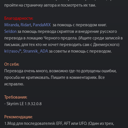
пройти на страничку автора и посмотреть их там.
Благодарности:
Miranda
,
Ridart
,
PandaMIX
за помощь с переводом книг.
Seldon
за помощь перевода скриптов и внедрение русского
перевода в локацию Черного предела. (Ищите среди записей в
письмах, для тех кто не хочет переводить сам с Двемерского)
k©קaso√®
,
Strannik_ADA
за советы и помощь с переводом.
От себя:
Перевода очень много, возможно где-то допущены ошибки,
просьба не критиковать. Пишите в комментариях. Все
исправлю.
Требования:
- Skyrim LE 1.9.32.0.8
Рекомендации:
1.Мод для последователей: EFF, AFT или UFO. (Один из трех,