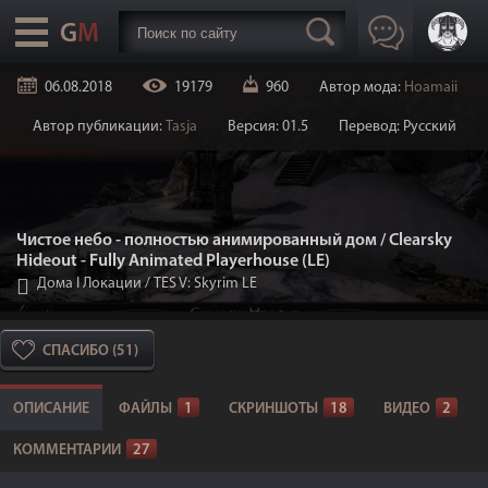
06.08.2018
19179
960
Автор мода:
Hoamaii
Автор публикации:
Tasja
Версия: 01.5
Перевод: Русский
Чистое небо - полностью анимированный дом / Clearsky
Hideout - Fully Animated Playerhouse (LE)
Дома I Локации
/
TES V: Skyrim LE
СПАСИБО (51)
ОПИСАНИЕ
ФАЙЛЫ
1
СКРИНШОТЫ
18
ВИДЕО
2
КОММЕНТАРИИ
27