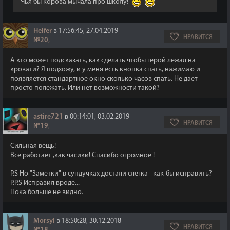
Чья бы корова мычала про школу!
Helfer
в 17:56:45, 27.04.2019
НРАВИТСЯ
№20
,
А кто может подсказать, как сделать чтобы герой лежал на
кровати? Я подхожу, и у меня есть кнопка спать, нажимаю и
появляется стандартное окно сколько часов спать. Не дает
просто полежать. Или нет возможности такой?
astire721
в 00:14:01, 03.02.2019
НРАВИТСЯ
№19
,
Сильная вещь!
Все работает ,как часики! Спасибо огромное !
P.S Но "Заметки" в сундучках достали слегка - как-бы исправить?
P.P.S Исправил вроде...
Пока больше не видно.
Morsyl
в 18:50:28, 30.12.2018
НРАВИТСЯ