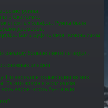
мерские руины.
йны в Скайриме.
амок снежных эльфов. Руины были
ферами двемеров.
ьгруфа. Бальгруф не смог помочь из-за
го команду больше никто не видел.
мок снежных эльфов.
. Но вернулся только один из них.
. За это время в этом замке
 есть вероятность бунта или
это?