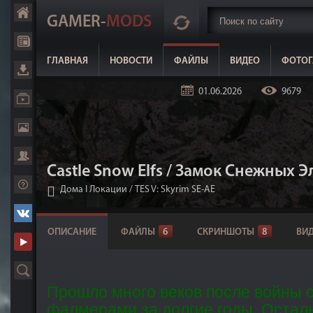
GAMER-
MODS
ГЛАВНАЯ
НОВОСТИ
ФАЙЛЫ
ВИДЕО
ФОТОГ
01.06.2026
9679
Castle Snow Elfs / Замок Снежных 
Дома I Локации
/
TES V: Skyrim SE-AE
ОПИСАНИЕ
ФАЙЛЫ
6
СКРИНШОТЫ
8
ВИ
Прошло много веков после войны 
фалмерами за долгие годы. Осталь