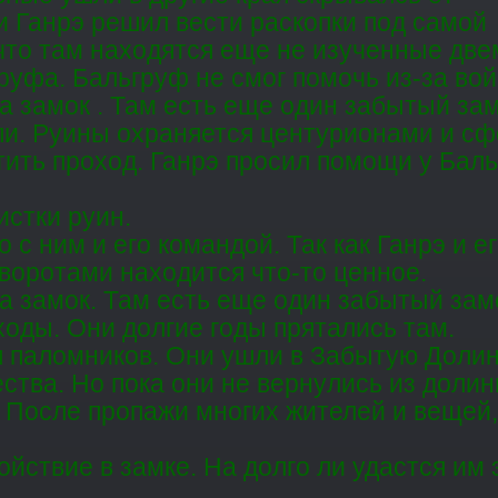
 Ганрэ решил вести раскопки под самой
что там находятся еще не изученные две
руфа. Бальгруф не смог помочь из-за во
а замок . Там есть еще один забытый з
ли. Руины охраняется центурионами и с
тить проход. Ганрэ просил помощи у Бал
истки руин.
 с ним и его командой. Так как Ганрэ и е
воротами находится что-то ценное.
а замок. Там есть еще один забытый за
ходы. Они долгие годы прятались там.
 паломников. Они ушли в Забытую Долину
тва. Но пока они не вернулись из долины
После пропажи многих жителей и вещей,
йствие в замке. На долго ли удастся им 