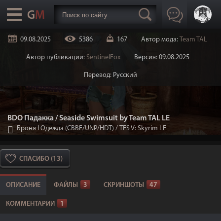
09.08.2025
5386
167
Автор мода:
Team TAL
Автор публикации:
SentinelFox
Версия: 09.08.2025
Перевод: Русский
BDO Падакка / Seaside Swimsuit by Team TAL LE
Броня I Одежда (CBBE/UNP/HDT)
/
TES V: Skyrim LE
СПАСИБО (13)
ОПИСАНИЕ
ФАЙЛЫ
3
СКРИНШОТЫ
47
КОММЕНТАРИИ
1