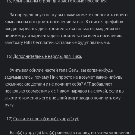
15)
Компаньоны строят для вас готовые поселения:
За определенную плату вы также можете попросить своего
компаньона построить поселение за вас. В список префабов
входят варианты для строительства только ограждения по
периметру и варианты для строительства всего поселения.
Sanctuary Hills бесплатен. Остальные будут платными.
16)
Дополнительные наряды для Ника.
Учитывая обилие частей тела Gen2, вы когда-нибудь
задумывались, почему Ник просто не возьмет какие-нибудь
космические детали и не починит себя? AFT добавляет
несколько совместимых с Ником нарядов на случай, если вы
захотите изменить его внешний вид и заодно починить ему
руку.
17)
Спасите своего(свою) супруг(а,у).
Ваш(а) супруг(а) был(а) ранен(а) в голову, но затем мгновенно