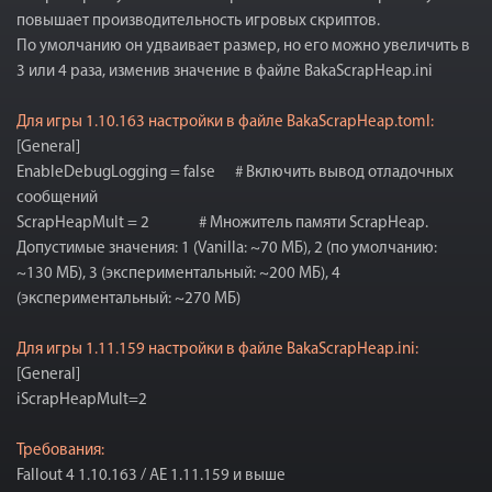
повышает производительность игровых скриптов.
По умолчанию он удваивает размер, но его можно увеличить в
3 или 4 раза, изменив значение в файле BakaScrapHeap.ini
Для игры 1.10.163 настройки в файле BakaScrapHeap.toml:
[General]
EnableDebugLogging = false # Включить вывод отладочных
сообщений
ScrapHeapMult = 2 # Множитель памяти ScrapHeap.
Допустимые значения: 1 (Vanilla: ~70 МБ), 2 (по умолчанию:
~130 МБ), 3 (экспериментальный: ~200 МБ), 4
(экспериментальный: ~270 МБ)
Для игры 1.11.159 настройки в файле BakaScrapHeap.ini:
[General]
iScrapHeapMult=2
Требования:
Fallout 4 1.10.163 / АЕ 1.11.159 и выше