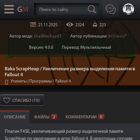
21.11.2025
2324
223
Автор мода:
shad0wshayd3
Автор публикации:
k©קaso√®
Версия: 4.0.0
Перевод: Мультиязычный
Baka ScrapHeap / Увеличение размера выделения памяти в
Fallout 4
Утилиты | Программы
/
Fallout 4
СПАСИБО (10)
ОПИСАНИЕ
ФАЙЛЫ
2
КОММЕНТАРИИ
0
Плагин F4SE, увеличивающий размер выделенной памяти
ScrapHeap по умолчанию в игре Fallout 4. В некоторых случаях