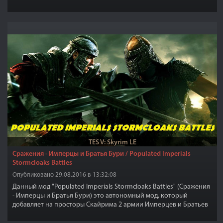
TES V: Skyrim LE
Сражения - Имперцы и Братья Бури / Populated Imperials
Stormcloaks Battles
Опубликовано 29.08.2016 в 13:32:08
Данный мод "Populated Imperials Stormcloaks Battles" (Сражения
- Имперцы и Братья Бури) это автономный мод, который
добавляет на просторы Скайрима 2 армии Имперцев и Братьев
бури, которые будут патрулировать и вступать в бои между
собой, всего в общей сложности 140 солдат и 4 генерала.