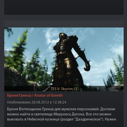
TES V: Skyrim LE
Броня Гренха / Avatar of Grenth
Опубликовано 28.08.2012 в 12:38:24
Броня Воплощение Гренха для мужских персонажей. Доспехи
можно найти в святилище Мерунеса Дагона. Все это можно
выковать в Небесной кузнице (раздел "Даэдрическое"). Нужен
навык на ковку даэдрической брони.