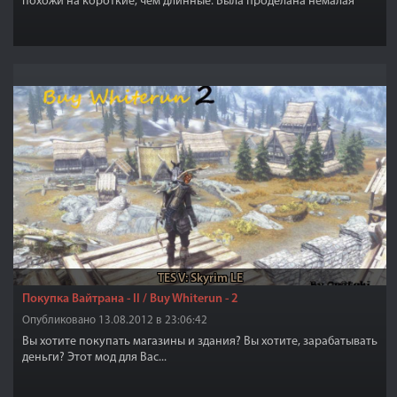
похожи на короткие, чем длинные. Была проделана немалая
работа по интеграции нового оружия в игру, чтобы оно не
выбивалось из общего стиля. У каждого меча имеются
собственные ножны. Данный плагин не заменяет оригинальные
мечи, а только добавляет новые.
TES V: Skyrim LE
Покупка Вайтрана - II / Buy Whiterun - 2
Опубликовано 13.08.2012 в 23:06:42
Вы хотите покупать магазины и здания? Вы хотите, зарабатывать
деньги? Этот мод для Вас...