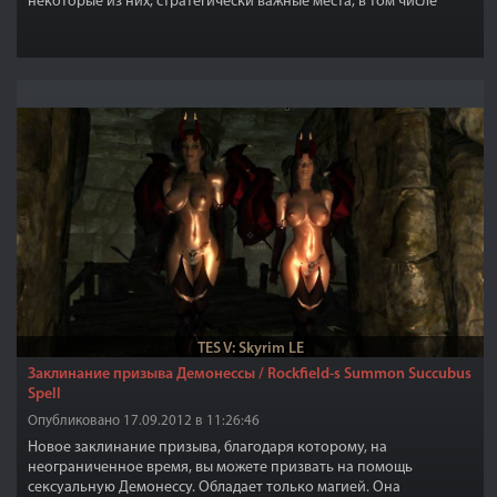
некоторые из них, стратегически важные места, в том числе
Имперские Войска и Братья Бури. Другие служат убежищем для
бандитов.
TES V: Skyrim LE
Заклинание призыва Демонессы / Rockfield-s Summon Succubus
Spell
Опубликовано 17.09.2012 в 11:26:46
Новое заклинание призыва, благодаря которому, на
неограниченное время, вы можете призвать на помощь
сексуальную Демонессу. Обладает только магией. Она