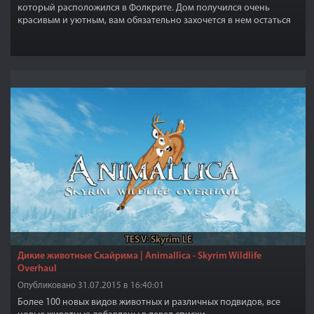
который расположился в Фолкрите. Дом получился очень
красивым и уютным, вам обязательно захочется в нем остаться
подольше! Внутри вы найдете множество полезных вещей,
инструменты для крафта, алхимии и зачеровывания, множество
мест для хранения трофеев, спальное место и т.д. Кроме того,
дом оборудован красивой террасой.
TES V: Skyrim LE
Дикие животные Скайрима | Animallica - Skyrim Wildlife
Overhaul
Опубликовано 31.07.2015 в 16:40:01
Более 100 новых видов животных и различных подвидов, все