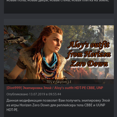
новые полы, новые двери, новые стены, новая плитка на земле,
витражи...,даже новая кора на деревьях.
TES V: Skyrim LE
[Dint999] Экипировка Элой / Aloy's outfit HDT-PE CBBE, UNP
Опубликовано 13.07.2019 в 09:55:44
Данная модификация позволит Вам получить экипировку Элой
из игры Horizen Zero Down для реплейсера тела CBBE и UUNP
HDT-PE.