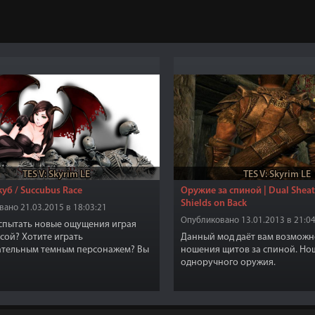
TES V: Skyrim LE
TES V: Skyrim LE
куб / Succubus Race
Оружие за спиной | Dual Sheat
Shields on Back
ано 21.03.2015 в 18:03:21
Опубликовано 13.01.2013 в 21:04
спытать новые ощущения играя
сой? Хотите играть
Данный мод даёт вам возможн
ательным темным персонажем? Вы
ношения щитов за спиной. Но
отличный выбор! Раса Суккуб
одноручного оружия.
но изменит ваше видение на мир
жит вам испытать новые
я