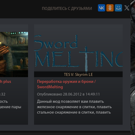
ПОДЕЛИТЕСЬ С ДРУЗЬЯМИ
TES V: Skyrim LE
h plus
Переработка оружия и брони /
SwordMelting
:32
Опубликовано 28.06.2012 в 14:49:11
ость
Данный мод позволяет вам плавить
шение пары
железное снаряжение в слитки, плавить
стальное снаряжение в слитки, плавить
двемерское снаряжение в слитки, плавить
орочье (орихалковое) снаряжение в слитки,
плавить эбонитовое снаряжение в слитки,
плавить эльфийское снаряжение в слитки