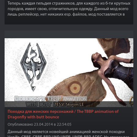
Теперь каждая гильдия стражников, для каждого из 6-ти крупных
городов, имеет свою, отличительную одежду. Данный мод всего
лишь реплейсер, нет никаких esp. файлов, мод поставляется в
двух вариантах "Текстуры 1024х1024" и "Текстуры 2048х2048".
TES V: Skyrim LE
Походка для женских персонажей / The TBBP animation of
Dragonfly with butt bounce
Опубликовано 23.04.2014 в 22:54:05
Данный мод является новейшей анимацией женской походки