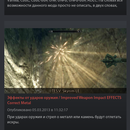
Vanilla, CBBE, CBBE-BBP, UNP, UNPB, UNPB-BBP, ADEC. На словах все
возможности данного мода просто не описать, в двух словах,
женское тело будет иметь точно такие же движения как и в
реале
TES V: Skyrim LE
Эффекты от ударов оружия / Improved Weapon Impact EFFECTS
Correct Metal
Опубликовано 05.03.2013 в 11:32:17
При ударах оружия и стрел о металл или камень будут отлетать
искры.