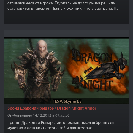
отличающееся от игрока. Тауриэль не долго думая решила
остановится в таверне "Пьяный охотник", что в Вайтране. На
создание внешности автора вдохновила актриса фильма
"Хоббит" Evangeline Lilly.
TES V: Skyrim LE
Броня Драконий рыцарь / Dragon Knight Armor
Опубликовано 14.12.2012 в 09:55:56
Броня "Драконий Рыцарь" автономная,тяжёлая броня для
мужских и женских персонажей и для всех рас.