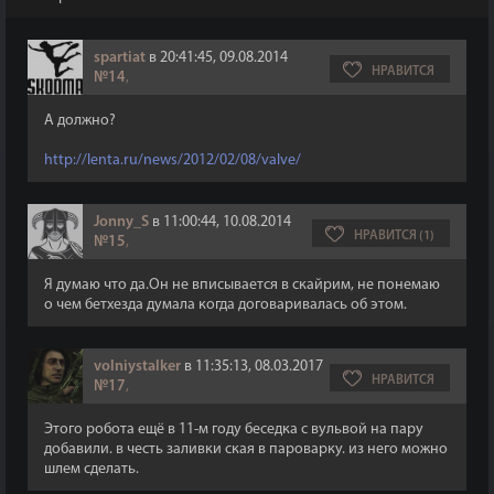
spartiat
в 20:41:45, 09.08.2014
НРАВИТСЯ
№14
,
А должно?
http://lenta.ru/news/2012/02/08/valve/
Jonny_S
в 11:00:44, 10.08.2014
НРАВИТСЯ (1)
№15
,
Я думаю что да.Он не вписывается в скайрим, не понемаю
о чем бетхезда думала когда договаривалась об этом.
volniystalker
в 11:35:13, 08.03.2017
НРАВИТСЯ
№17
,
Этого робота ещё в 11-м году беседка с вульвой на пару
добавили. в честь заливки ская в пароварку. из него можно
шлем сделать.