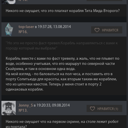
Никого не смущает, что это плагиат корабля Тита Мида Второго?
top-laser
в 19:37:28, 13.08.2014
НРАВИТСЯ
№16
,
''Но это не просто фаст-тревел.Корабль направляеться с вами к
городу который вы выбрали''
Корабль вместе с вами по фаст тревелу, а жаль, что не плывет по
воде, особенно учитывая, что его маршрут по северной части
Скайрима, и там в основном одна вода.
На мой взгляд, - по баловаться на пол чеса, и поставить его в
порту Солитьюда для красоты, как вторым таким-же кораблем,
что из цепочки квестов. Теперь у меня стоит в порту 2
одинаковых корабля.
Jonny_S
в 19:20:33, 09.08.2014
НРАВИТСЯ (1)
№13
,
Никого не смущает что на первом скрине, на столе лежит робот
из портала?