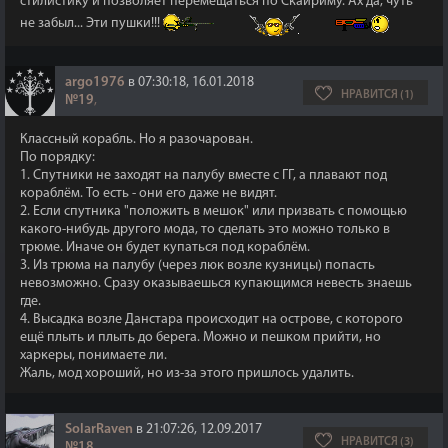
стилистику и позволяет перемещаться по Скайриму. Ах да, чуть
не забыл... Эти пушки!!!
argo1976
в 07:30:18, 16.01.2018
НРАВИТСЯ (1)
№19
,
Классный корабль. Но я разочарован.
По порядку:
1. Спутники не заходят на палубу вместе с ГГ, а плавают под
кораблём. То есть - они его даже не видят.
2. Если спутника "положить в мешок" или призвать с помощью
какого-нибудь другого мода, то сделать это можно только в
трюме. Иначе он будет купаться под кораблём.
3. Из трюма на палубу (через люк возле кузницы) попасть
невозможно. Сразу оказываешься купающимся невесть знаешь
где.
4. Высадка возле Данстара происходит на острове, с которого
ещё плыть и плыть до берега. Можно и пешком прийти, но
харкеры, понимаете ли.
Жаль, мод хороший, но из-за этого пришлось удалить.
SolarRaven
в 21:07:26, 12.09.2017
НРАВИТСЯ (3)
№18
,