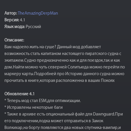
Автор:
TheAmazingDerpMan
Версия:
4.1
Язык мода:
Русский
Описание:
Вам надоело жить на суше? Данный мод добавляет
возможность стать капитаном настоящего пиратского судна с
экипажем.Судно предназначенно как и для поездок,так и как
дом.Найти можно чуть северней Солитьюда можно перейти по
маркеру карты.Подробней про Историю данного судна можно
прочитать в книге,которая расположенна в ваших Покоях
Обновление 4.1
* Теперь мод стал ESM,для оптимизации.
* Исправлены некоторые баги
* Также в архиве есть опциональный файл для Dawnguard.При
его подключении,лодка может отправиться в Замок
Волкихар,на борту появляются два новых спутника-вампир,и