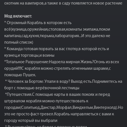
охотник на вампиров,а также в саду появляется новое растение
Мод включает:
* Огромный Корабль в котором есть
всё(кузница,оружейная,столовая,комнаты экипажа,покои
капитана,сад,кухня,тюрьма,лаборатория...И это далеко не
полный список)
* Команда готовая порвать за вас глотку,в которой есть и
кузнец,и торговцы,и воины
*Тотальное Разрушение:Надоела мирная Жизнь?Огонь из всех
орудий!!!!С корабля можно стрелять огненными шарами,с
помощью Пушек.
* Человек за Бортом: Упали в воду? Выход есть.Подниметесь на
борт с помощью верёвочнной лестницы
*Путешествия.С помощью карты в ваших покоях и перед
штурвалом корабля можно путешествовать к
городам(Солитьюд,Данстар,Морфал,Виндхельм,Винтерхолд).Но
это не просто фаст-тревел.Корабль направляеться с вами к
городу который вы выбрали