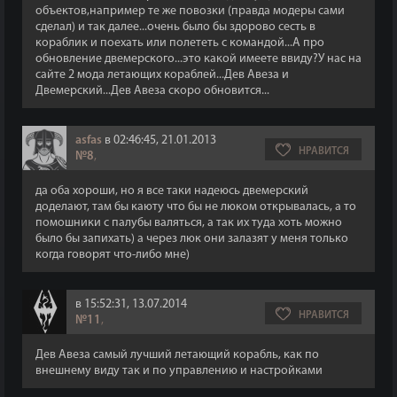
объектов,например те же повозки (правда модеры сами
сделал) и так далее...очень было бы здорово сесть в
кораблик и поехать или полететь с командой...А про
обновление двемерского...это какой имеете ввиду?У нас на
сайте 2 мода летающих кораблей...Дев Авеза и
Двемерский...Дев Авеза скоро обновится...
asfas
в 02:46:45, 21.01.2013
НРАВИТСЯ
№8
,
да оба хороши, но я все таки надеюсь двемерский
доделают, там бы каюту что бы не люком открывалась, а то
помошники с палубы валяться, а так их туда хоть можно
было бы запихать) а через люк они залазят у меня только
когда говорят что-либо мне)
в 15:52:31, 13.07.2014
НРАВИТСЯ
№11
,
Дев Авеза самый лучший летающий корабль, как по
внешнему виду так и по управлению и настройками