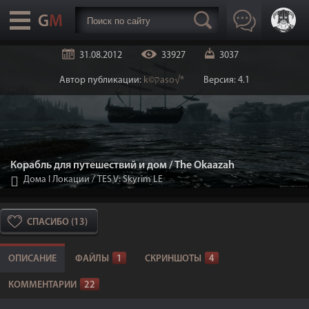
31.08.2012
33927
3037
Автор публикации:
k©קaso√®
Версия: 4.1
Корабль для путешествий и дом / The Okaazah
Дома I Локации
/
TES V: Skyrim LE
СПАСИБО (13)
ОПИСАНИЕ
ФАЙЛЫ
1
СКРИНШОТЫ
4
КОММЕНТАРИИ
22