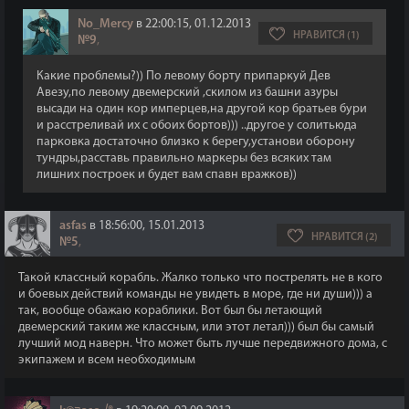
No_Mercy
в 22:00:15, 01.12.2013
НРАВИТСЯ (1)
№9
,
Какие проблемы?)) По левому борту припаркуй Дев
Авезу,по левому двемерский ,скилом из башни азуры
высади на один кор имперцев,на другой кор братьев бури
и расстреливай их с обоих бортов))) ..другое у солитьюда
парковка достаточно близко к берегу,установи оборону
тундры,расставь правильно маркеры без всяких там
лишних построек и будет вам спавн вражков))
asfas
в 18:56:00, 15.01.2013
НРАВИТСЯ (2)
№5
,
Такой классный корабль. Жалко только что пострелять не в кого
и боевых действий команды не увидеть в море, где ни души))) а
так, вообще обажаю кораблики. Вот был бы летающий
двемерский таким же классным, или этот летал))) был бы самый
лучший мод наверн. Что может быть лучше передвижного дома, с
экипажем и всем необходимым