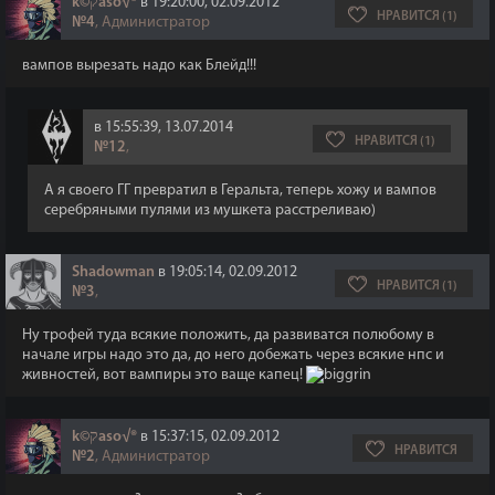
k©קaso√®
в 19:20:00, 02.09.2012
НРАВИТСЯ (1)
№4
, Администратор
вампов вырезать надо как Блейд!!!
в 15:55:39, 13.07.2014
НРАВИТСЯ (1)
№12
,
А я своего ГГ превратил в Геральта, теперь хожу и вампов
серебряными пулями из мушкета расстреливаю)
Shadowman
в 19:05:14, 02.09.2012
НРАВИТСЯ (1)
№3
,
Ну трофей туда всякие положить, да развиватся полюбому в
начале игры надо это да, до него добежать через всякие нпс и
живностей, вот вампиры это ваще капец!
k©קaso√®
в 15:37:15, 02.09.2012
НРАВИТСЯ
№2
, Администратор