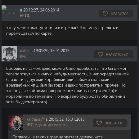
в 20:12:27, 24.06.2014
НРАВИТСЯ
№10
,
это у меня комп тупит или в игре лаг? Я не могу стрелять и
перемещаться по карте...
asfas
в 19:01:20, 15.01.2013
НРАВИТСЯ (2)
№6
,
Вообще, на самом деле, можно было доработать, что бы он мог
телепортнуться в какую нибудь местность, в непосредственной
близости с другими кораблями или любыми спавнами
враждебных нпц, был бы тогда и шанс пострелять и прочее. Но
это не для скайрима наверное, все таки тут не ризен 2))) и
корабли не по тематике) Но всеравно буду ждать обновлений
хотя бы двемерского)
k©קaso√®
в 20:15:32, 15.01.2013
НРАВИТСЯ
№7
, Администратор
Согласен...в таких играх не хватает движущихся