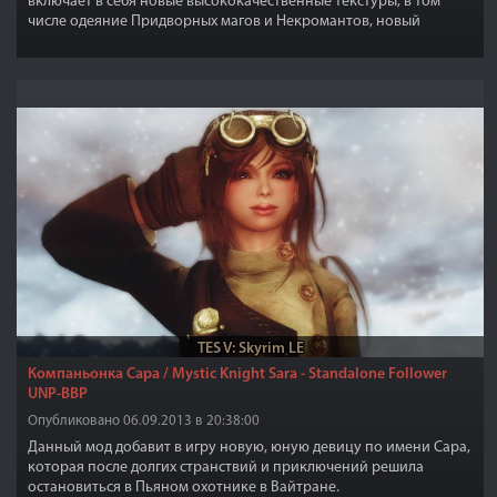
включает в себя новые высококачественные текстуры, в том
числе одеяние Придворных магов и Некромантов, новый
интересный и более привлекательный внешний вид. Даже если
вы никогда не играли за мага, вы можете найти эти вещи
привлекательными, поскольку многие NPC используют их, такие
как маги, жрецы и другие.
TES V: Skyrim LE
Компаньонка Сара / Mystic Knight Sara - Standalone Follower
UNP-BBP
Опубликовано 06.09.2013 в 20:38:00
Данный мод добавит в игру новую, юную девицу по имени Сара,
которая после долгих странствий и приключений решила
остановиться в Пьяном охотнике в Вайтране.