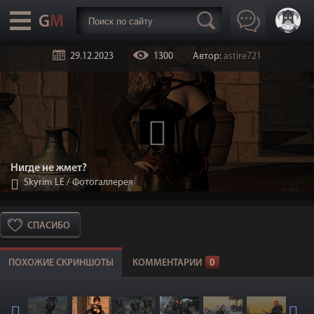
29.12.2023
1300
Автор:
astire721
Нигде не жмет?
Skyrim LE
/
Фотогаллерея
СПАСИБО
ПОХОЖИЕ СКРИНШОТЫ
КОММЕНТАРИИ
0