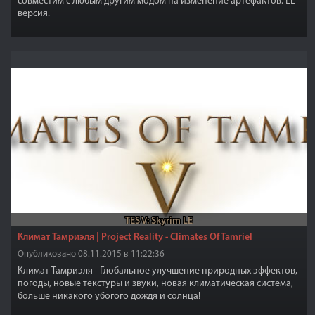
совместим с любым другим модом на изменение артефактов. LE
версия.
TES V: Skyrim LE
Климат Тамриэля | Project Reality - Climates Of Tamriel
Опубликовано 08.11.2015 в 11:22:36
Климат Тамриэля - Глобальное улучшение природных эффектов,
погоды, новые текстуры и звуки, новая климатическая система,
больше никакого убогого дождя и солнца!