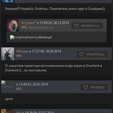
Уиииии!!!! Нашёл))). Бойтесь. Повелитель всего идет в Скайрим))).
k©קaso√®
в 13:09:24, 28.12.2014
НРАВИТСЯ (2)
№6
, Администратор
все в убежище!
Dhoven
в 17:27:48, 18.09.2014
НРАВИТСЯ (6)
№4
,
О, накатили приятные воспоминания когда играл в Overlord и
Overlord 2... эх, ностальгия.
в 15:40:54, 20.07.2014
НРАВИТСЯ
№3
,
урон