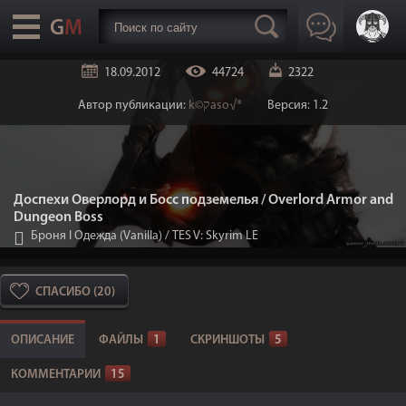
18.09.2012
44724
2322
Автор публикации:
k©קaso√®
Версия: 1.2
Доспехи Оверлорд и Босс подземелья / Overlord Armor and
Dungeon Boss
Броня I Одежда (Vanilla)
/
TES V: Skyrim LE
СПАСИБО (20)
ОПИСАНИЕ
ФАЙЛЫ
1
СКРИНШОТЫ
5
КОММЕНТАРИИ
15