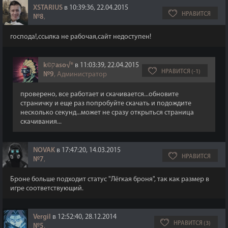
XSTARIUS
в 10:39:36, 22.04.2015
НРАВИТСЯ
№8
,
господа!,ссылка не рабочая,сайт недоступен!
k©קaso√®
в 11:03:39, 22.04.2015
НРАВИТСЯ (-1)
№9
, Администратор
проверено, все работает и скачивается...обновите
страничку и еще раз попробуйте скачать и подождите
несколько секунд...может не сразу открыться страница
скачивания...
NOVAK
в 17:47:20, 14.03.2015
НРАВИТСЯ
№7
,
Броне больше подходит статус "Лёгкая броня", так как размер в
игре соответствующий.
Vergil
в 12:52:40, 28.12.2014
НРАВИТСЯ (3)
№5
,