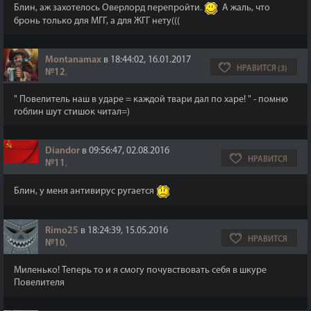
Блин, аж захотелось Оверлорд перепройти.
А жаль, что
бронь только для МГГ, а для ЖГГ нету(((
Montanamax
в 18:44:02, 16.01.2017
НРАВИТСЯ (3)
№12
,
" Повелитель наш в ударе = каждой твари дал по харе! " - помню
гоблин шут стишок читал=)
Diandor
в 09:56:47, 02.08.2016
НРАВИТСЯ
№11
,
Блин, у меня антивирус ругается
Rimo25
в 18:24:39, 15.05.2016
НРАВИТСЯ
№10
,
Миленько! Теперь то и я смогу почувствовать себя в шкуре
Повелителя