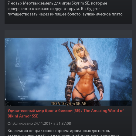
7 новых Мертвых земель для игры Skyrim SE, которые
совершенно отличаются друг от друга. Вы будете
путешествовать через кипящее болото, вулканическое плато,
древние святыни, Даэдрические Руины, планы Даэдра и т.д.!
TES V: Skyrim SE-AE
Удивительный мир брони-бикини (SE) / The Amazing World of
Bikini Armor SSE
Опубликовано 24.11.2017 в 21:37:08
Коллекция непрактично спроектированных доспехов,