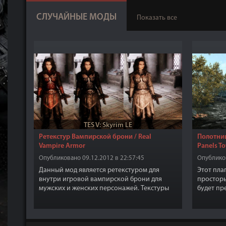
СЛУЧАЙНЫЕ МОДЫ
Показать все
TES V: Skyrim LE
Ретекстур Вампирской брони / Real
Полотнищ
Vampire Armor
Panels T
Опубликовано 09.12.2012 в 22:57:45
Опубликов
Данный мод является ретекстуром для
Этот пла
внутри игровой вампирской брони для
просторы
мужских и женских персонажей. Текстуры
будет пр
выполены в высоком качестве и обновлены,
с изобра
3 Мужских и 3 женских версии.
городу в
Стенды с
стрелкам