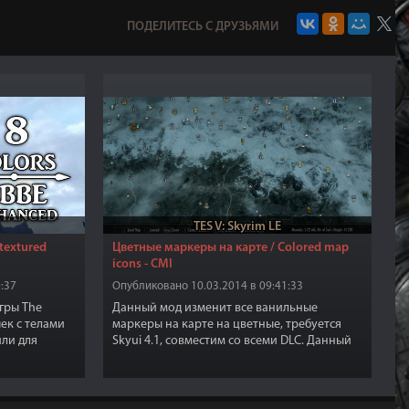
ПОДЕЛИТЕСЬ С ДРУЗЬЯМИ
TES V: Skyrim LE
etextured
Цветные маркеры на карте / Colored map
icons - CMI
:37
Опубликовано 10.03.2014 в 09:41:33
гры The
Данный мод изменит все ванильные
шек с телами
маркеры на карте на цветные, требуется
или для
Skyui 4.1, совместим со всеми DLC. Данный
новленного
мод совместим с чем угодно, но не
можно 8
совместим с модами которые заменяют
ии в
файл карты map.swf, в папке Data/interface,
как броня
а также совместим с модом "Лучшие