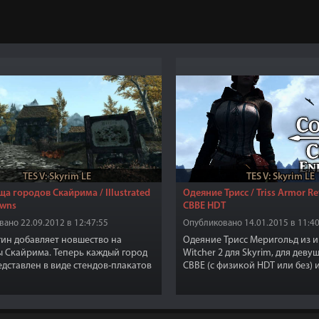
TES V: Skyrim LE
TES V: Skyrim LE
а городов Скайрима / Illustrated
Одеяние Трисс / Triss Armor R
owns
CBBE HDT
ано 22.09.2012 в 12:47:55
Опубликовано 14.01.2015 в 11:40
гин добавляет новшество на
Одеяние Трисс Меригольд из и
 Скайрима. Теперь каждый город
Witcher 2 для Skyrim, для деву
едставлен в виде стендов-плакатов
CBBE (с физикой HDT или без) 
жением города! Подходя к каждому
обычных игровых тел без уста
ы увидите эти большие стенды.
реплейсера CBBE. Изготовить 
тоят отдельно от столбов со
цветовых вариаций и 2 вариац
и направлений городов.
обычном игровом стиле игры, 